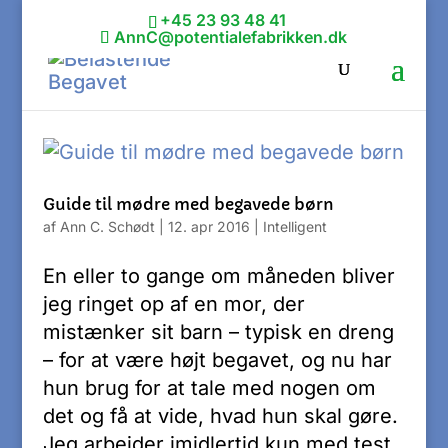
+45 23 93 48 41
AnnC@potentialefabrikken.dk
Guide til mødre med begavede børn
af
Ann C. Schødt
|
12. apr 2016
|
Intelligent
En eller to gange om måneden bliver
jeg ringet op af en mor, der
mistænker sit barn – typisk en dreng
– for at være højt begavet, og nu har
hun brug for at tale med nogen om
det og få at vide, hvad hun skal gøre.
Jeg arbejder imidlertid kun med test