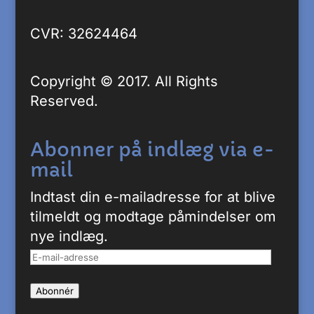
CVR: 32624464
Copyright © 2017. All Rights
Reserved.
Abonner på indlæg via e-
mail
Indtast din e-mailadresse for at blive
tilmeldt og modtage påmindelser om
nye indlæg.
E-
mail-
Abonnér
adresse