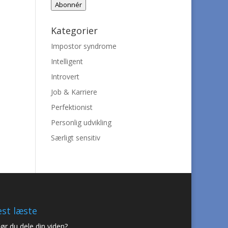
Abonnér
Kategorier
Impostor syndrome
Intelligent
Introvert
Job & Karriere
Perfektionist
Personlig udvikling
Særligt sensitiv
st læste
ør du dele din viden?