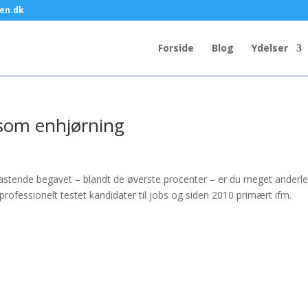
en.dk
Forside
Blog
Ydelser
som enhjørning
astende begavet – blandt de øverste procenter – er du meget anderl
rofessionelt testet kandidater til jobs og siden 2010 primært ifm.