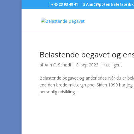
+45 23 93 48 41
AnnC@potentialefabrikk
Belastende begavet og en
af
Ann C. Schødt
|
8. sep 2023
|
Intelligent
Belastende begavet og anderledes Når du er bel
end den brede midtergruppe. Siden 1999 har jeg p
personlig udvikling...