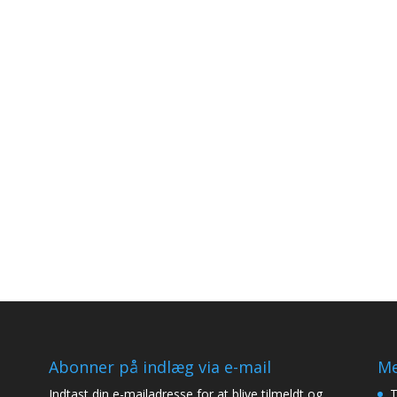
Abonner på indlæg via e-mail
Me
Indtast din e-mailadresse for at blive tilmeldt og
T