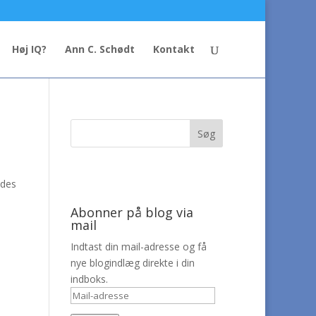
Høj IQ?
Ann C. Schødt
Kontakt
edes
Abonner på blog via
mail
Indtast din mail-adresse og få
nye blogindlæg direkte i din
indboks.
Mail-
adresse