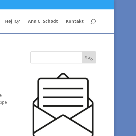
Høj IQ?
Ann C. Schødt
Kontakt
e
ippe