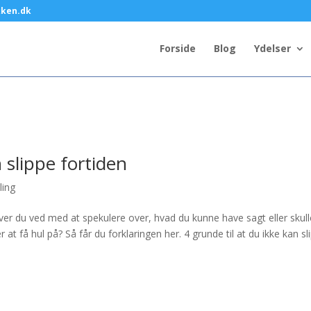
kken.dk
Forside
Blog
Ydelser
n slippe fortiden
ling
ver du ved med at spekulere over, hvad du kunne have sagt eller skull
 at få hul på? Så får du forklaringen her. 4 grunde til at du ikke kan sl