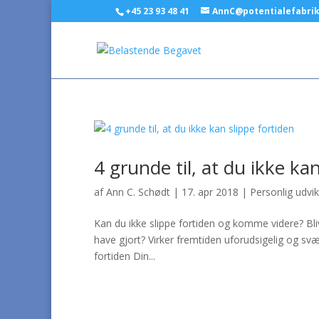
+45 23 93 48 41
AnnC@potentialefabri
4 grunde til, at du ikke ka
af
Ann C. Schødt
|
17. apr 2018
|
Personlig udvik
Kan du ikke slippe fortiden og komme videre? Bli
have gjort? Virker fremtiden uforudsigelig og svær
fortiden Din...