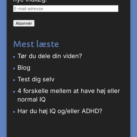
E-
mail-
Abonnér
adresse
Mest læste
Tør du dele din viden?
Blog
Test dig selv
4 forskelle mellem at have høj eller
normal IQ
Har du høj IQ og/eller ADHD?