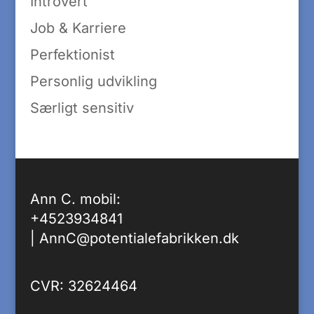
Introvert
Job & Karriere
Perfektionist
Personlig udvikling
Særligt sensitiv
Ann C. mobil:
+4523934841
|
AnnC@potentialefabrikken.dk
CVR: 32624464