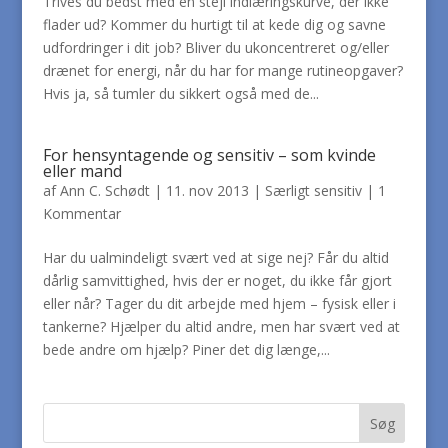
Trives du bedst med en stejl indlæringskurve, der ikke
flader ud? Kommer du hurtigt til at kede dig og savne
udfordringer i dit job? Bliver du ukoncentreret og/eller
drænet for energi, når du har for mange rutineopgaver?
Hvis ja, så tumler du sikkert også med de...
For hensyntagende og sensitiv – som kvinde
eller mand
af
Ann C. Schødt
|
11. nov 2013
|
Særligt sensitiv
|
1
Kommentar
Har du ualmindeligt svært ved at sige nej? Får du altid
dårlig samvittighed, hvis der er noget, du ikke får gjort
eller når? Tager du dit arbejde med hjem – fysisk eller i
tankerne? Hjælper du altid andre, men har svært ved at
bede andre om hjælp? Piner det dig længe,...