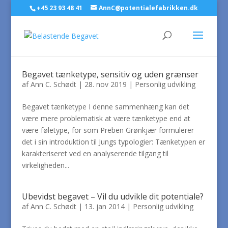
+45 23 93 48 41
AnnC@potentialefabrikken.dk
Begavet tænketype, sensitiv og uden grænser
af
Ann C. Schødt
|
28. nov 2019
|
Personlig udvikling
Begavet tænketype I denne sammenhæng kan det
være mere problematisk at være tænketype end at
være føletype, for som Preben Grønkjær formulerer
det i sin introduktion til Jungs typologier: Tænketypen er
karakteriseret ved en analyserende tilgang til
virkeligheden...
Ubevidst begavet – Vil du udvikle dit potentiale?
af
Ann C. Schødt
|
13. jan 2014
|
Personlig udvikling