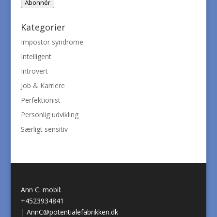
Abonnér
Kategorier
Impostor syndrome
Intelligent
Introvert
Job & Karriere
Perfektionist
Personlig udvikling
Særligt sensitiv
Ann C. mobil:
+4523934841
|
AnnC@potentialefabrikken.dk