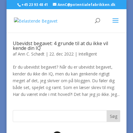
+45 23 93 48 41
AnnC@potentialefabrikken.dk
Ubevidst begavet: 4 grunde til at du ikke vil
kende din IQ
af
Ann C. Schødt
|
22. dec 2022
|
Intelligent
Er du ubevidst begavet? Når du er ubevidst begavet,
kender du ikke din IQ, men du kan genkende rigtigt
meget af det, jeg skriver om på bloggen. Du føler dig
både set, spejlet og ramt. Som en læser skrev til mig:
Har du været inde i mit hoved?! Det har jeg jo ikke. Jeg...