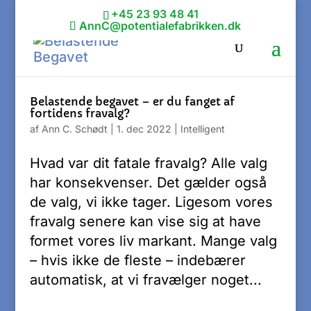
+45 23 93 48 41
AnnC@potentialefabrikken.dk
Belastende begavet – er du fanget af
fortidens fravalg?
af
Ann C. Schødt
|
1. dec 2022
|
Intelligent
Hvad var dit fatale fravalg? Alle valg
har konsekvenser. Det gælder også
de valg, vi ikke tager. Ligesom vores
fravalg senere kan vise sig at have
formet vores liv markant. Mange valg
– hvis ikke de fleste – indebærer
automatisk, at vi fravælger noget...