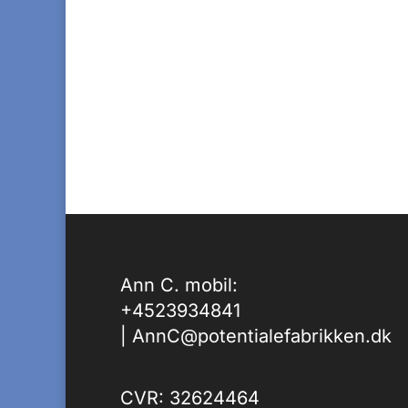
Ann C. mobil:
+4523934841
|
AnnC@potentialefabrikken.dk
CVR: 32624464