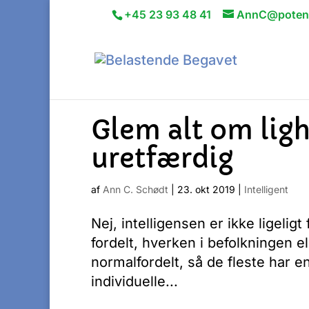
+45 23 93 48 41
AnnC@potenti
Glem alt om ligh
uretfærdig
af
Ann C. Schødt
|
23. okt 2019
|
Intelligent
Nej, intelligensen er ikke ligeligt
fordelt, hverken i befolkningen el
normalfordelt, så de fleste har 
individuelle...