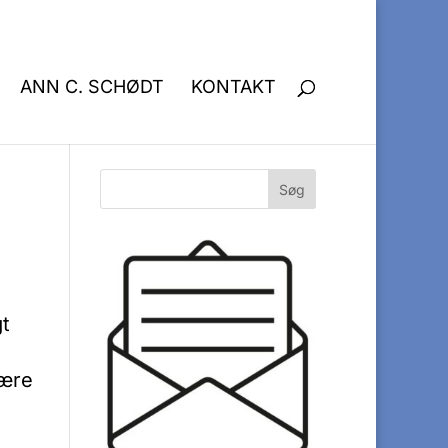
ANN C. SCHØDT
KONTAKT
gt
være