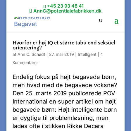
+45 23 93 48 41
AnnC@potentialefabrikken.dk
Hvorfor er høj IQ et større tabu end seksuel
orientering?
af
Ann C. Schødt
|
27. mar 2019
|
Intelligent
|
4
Kommentarer
Endelig fokus på højt begavede børn,
men hvad med de begavede voksne?
Den 25. marts 2019 publicerede POV
International en super artikel om højt
begavede børn: Højt intelligente børn
er dygtige til problemløsning, men
lades ofte i stikken Rikke Decara