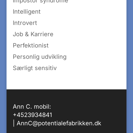
Impostor syndrome
Intelligent
Introvert
Job & Karriere
Perfektionist
Personlig udvikling
Særligt sensitiv
Ann C. mobil:
+4523934841
|
AnnC@potentialefabrikken.dk