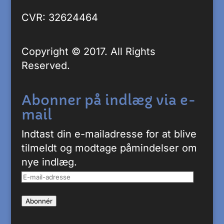
CVR: 32624464
Copyright © 2017. All Rights
Reserved.
Abonner på indlæg via e-
mail
Indtast din e-mailadresse for at blive
tilmeldt og modtage påmindelser om
nye indlæg.
E-
mail-
Abonnér
adresse