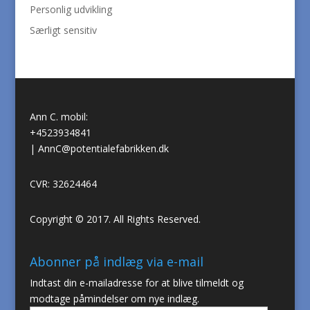
Personlig udvikling
Særligt sensitiv
Ann C. mobil:
+4523934841
|
AnnC@potentialefabrikken.dk
CVR: 32624464
Copyright © 2017. All Rights Reserved.
Abonner på indlæg via e-mail
Indtast din e-mailadresse for at blive tilmeldt og
modtage påmindelser om nye indlæg.