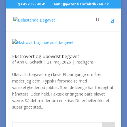
+45 23 93 48 41
AnnC@potentialefabrikken.dk
Ekstrovert og ubevidst begavet
af
Ann C. Schødt
|
21. maj 2026
|
Intelligent
Ubevidst begavet og i krise Et par gange om året
møder jeg dem. Typisk i forbindelse med
vanskeligheder på jobbet. Som de længe har forsøgt at
håndtere. Uden held. Faktisk er tingene bare blevet
værre. Så det minder om en krise. De er heller ikke et
super godt sted...