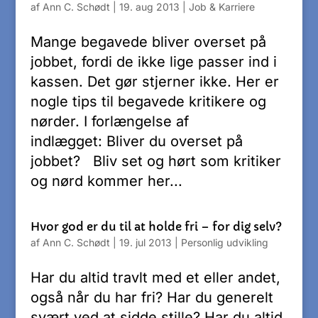
af
Ann C. Schødt
|
19. aug 2013
|
Job & Karriere
Mange begavede bliver overset på
jobbet, fordi de ikke lige passer ind i
kassen. Det gør stjerner ikke. Her er
nogle tips til begavede kritikere og
nørder. I forlængelse af
indlægget: Bliver du overset på
jobbet? Bliv set og hørt som kritiker
og nørd kommer her...
Hvor god er du til at holde fri – for dig selv?
af
Ann C. Schødt
|
19. jul 2013
|
Personlig udvikling
Har du altid travlt med et eller andet,
også når du har fri? Har du generelt
svært ved at sidde stille? Har du altid