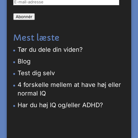
E-
mail-
Abonnér
adresse
Mest læste
Tør du dele din viden?
Blog
Test dig selv
4 forskelle mellem at have høj eller
normal IQ
Har du høj IQ og/eller ADHD?