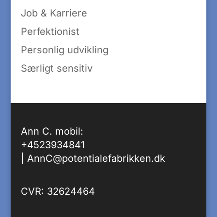
Job & Karriere
Perfektionist
Personlig udvikling
Særligt sensitiv
Ann C. mobil:
+4523934841
|
AnnC@potentialefabrikken.dk
CVR: 32624464