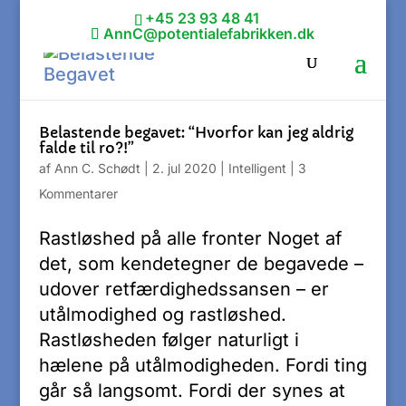
+45 23 93 48 41
AnnC@potentialefabrikken.dk
Belastende begavet: “Hvorfor kan jeg aldrig
falde til ro?!”
af
Ann C. Schødt
|
2. jul 2020
|
Intelligent
|
3
Kommentarer
Rastløshed på alle fronter Noget af
det, som kendetegner de begavede –
udover retfærdighedssansen – er
utålmodighed og rastløshed.
Rastløsheden følger naturligt i
hælene på utålmodigheden. Fordi ting
går så langsomt. Fordi der synes at