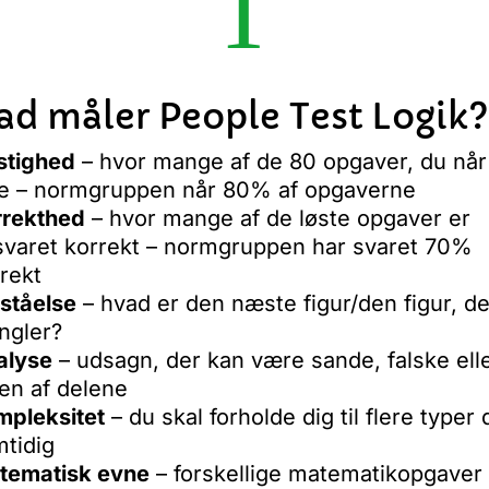
T
ad måler People Test Logik?
stighed
– hvor mange af de 80 opgaver, du når
se – normgruppen når 80% af opgaverne
rrekthed
– hvor mange af de løste opgaver er
varet korrekt – normgruppen har svaret 70%
rekt
ståelse
– hvad er den næste figur/den figur, de
ngler?
alyse
– udsagn, der kan være sande, falske ell
en af delene
mpleksitet
– du skal forholde dig til flere typer 
tidig
tematisk evne
– forskellige matematikopgaver 