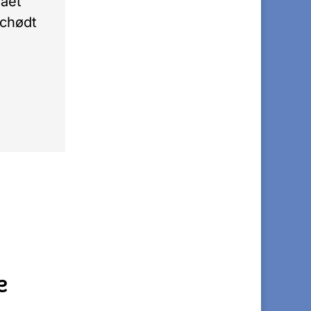
fået
Schødt
e