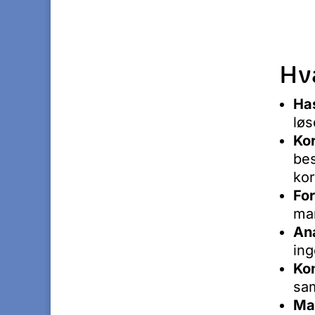
Hv
Ha
lø
Ko
bes
kor
For
ma
An
ing
Ko
sam
Ma