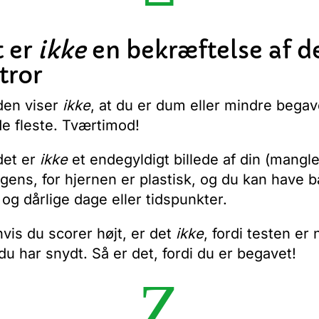
t er
ikke
en bekræftelse af de
tror
den viser
ikke
, at du er dum eller mindre begav
e fleste. Tværtimod!
det er
ikke
et endegyldigt billede af din (mangl
ligens, for hjernen er plastisk, og du kan have 
og dårlige dage eller tidspunkter.
hvis du scorer højt, er det
ikke
, fordi testen er
 du har snydt. Så er det, fordi du er begavet!
Z