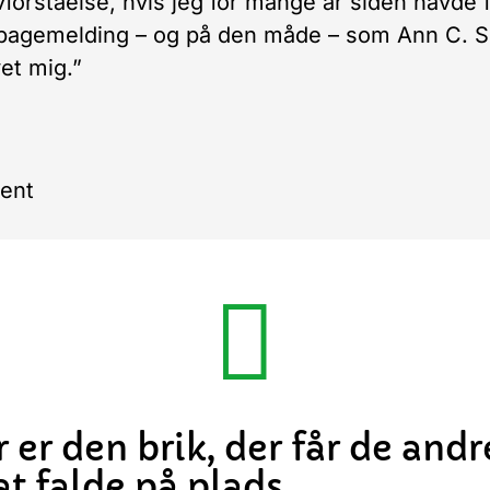
vforståelse, hvis jeg for mange år siden havde 
lbagemelding – og på den måde – som Ann C. 
vet mig.”
ent

 er den brik, der får de andr
 at falde på plads