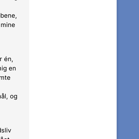
bbene,
r mine
r én,
mig en
emte
g
ål, og
n
sliv