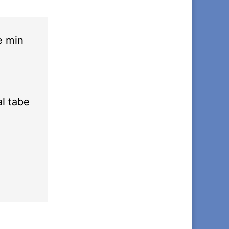
e min
l tabe