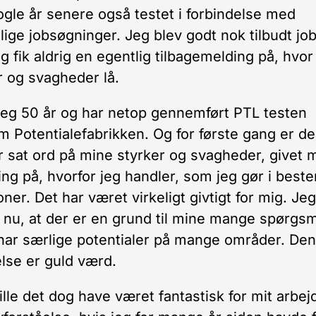
ogle år senere også testet i forbindelse med
llige jobsøgninger. Jeg blev godt nok tilbudt jo
g fik aldrig en egentlig tilbagemelding på, hvo
r og svagheder lå.
jeg 50 år og har netop gennemført PTL testen
 Potentialefabrikken. Og for første gang er de
r sat ord på mine styrker og svagheder, givet 
ring på, hvorfor jeg handler, som jeg gør i best
oner. Det har været virkeligt givtigt for mig. Je
r nu, at der er en grund til mine mange spørgsm
 har særlige potentialer på mange områder. De
else er guld værd.
ille det dog have været fantastisk for mit arbejd