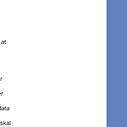
 at
r
er
data
skal