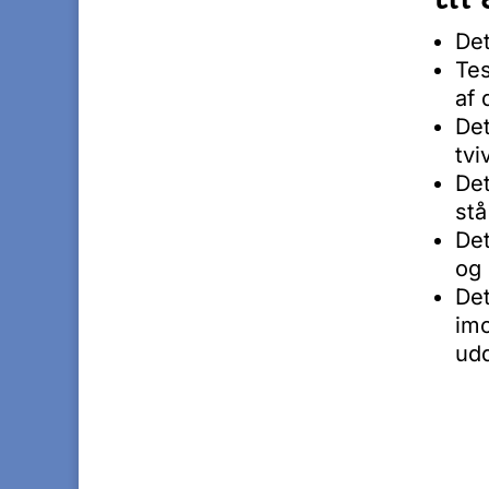
Det
Tes
af 
Det
tvi
Det
stå
Det
og 
Det
im
ud