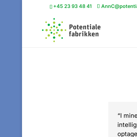
+45 23 93 48 41
AnnC@potentia
“I min
intelli
optage