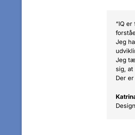
“IQ er
forstå
Jeg ha
udvikl
Jeg tæ
sig, a
Der er
Katrina
Design