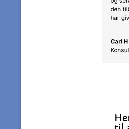
og sel
den ti
har gi
Carl H
Konsul
Her
til