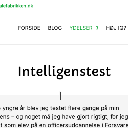
lefabrikken.dk
FORSIDE
BLOG
YDELSER
HØJ IQ?
Intelligenstest
e yngre år blev jeg testet flere gange på min
gens – og noget må jeg have gjort rigtigt, for je
t som elev på en officersuddannelse i Forsvare