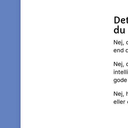
De
du 
Nej, 
end d
Nej, 
intel
gode 
Nej, 
eller