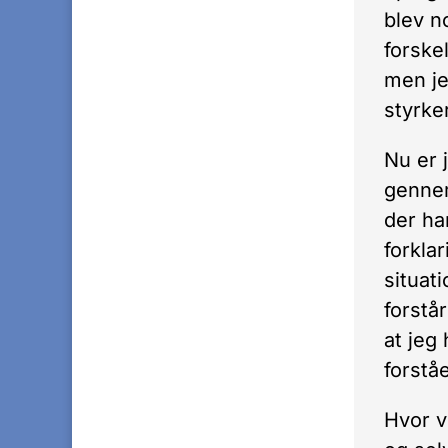
blev n
forske
men je
styrke
Nu er 
gennem
der ha
forkla
situati
forstå
at jeg
forstå
Hvor v