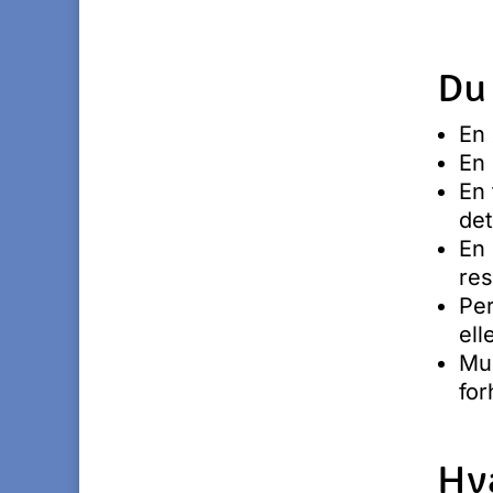
Du 
En 
En 
En 
det
En 
res
Per
ell
Mul
for
Hva