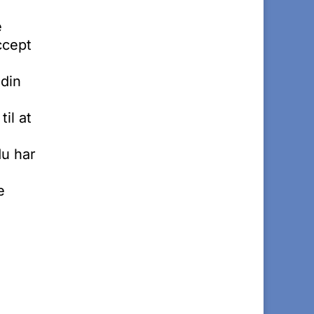
e
ccept
 din
il at
du har
e