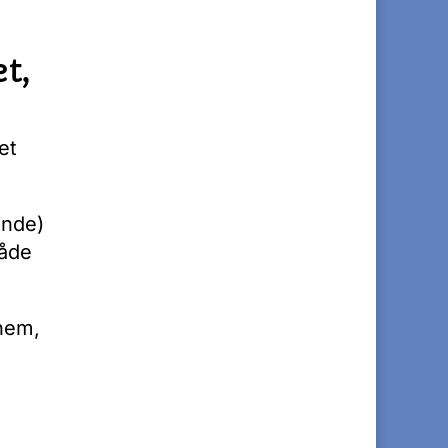
t,
et
ende)
både
 nem,