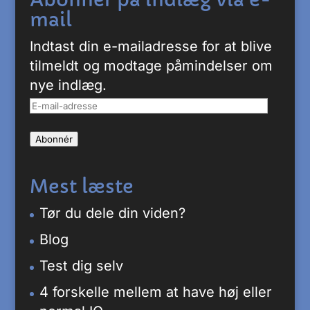
mail
Indtast din e-mailadresse for at blive
tilmeldt og modtage påmindelser om
nye indlæg.
E-
mail-
Abonnér
adresse
Mest læste
Tør du dele din viden?
Blog
Test dig selv
4 forskelle mellem at have høj eller