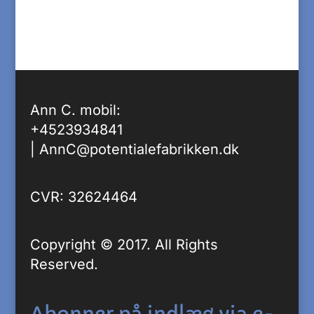
Ann C. mobil:
+4523934841
|
AnnC@potentialefabrikken.dk
CVR: 32624464
Copyright © 2017. All Rights
Reserved.
Abonner på indlæg via e-