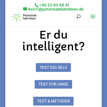
+45 23 93 48 41
AnnC@potentialefabrikken.dk
Er du
intelligent?
TEST DIG SELV
TEST FOR UNGE
TEST & METODER