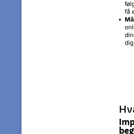
føl
få 
Må
onl
din
dig
Hv
Imp
beg