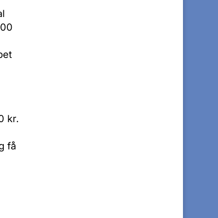
al
500
bet
0 kr.
g få