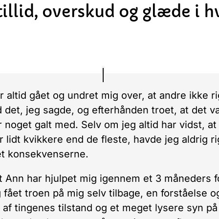
tillid, overskud og glæde i 
r altid gået og undret mig over, at andre ikke ri
d det, jeg sagde, og efterhånden troet, at det v
r noget galt med. Selv om jeg altid har vidst, at
 lidt kvikkere end de fleste, havde jeg aldrig ri
et konsekvenserne.
at Ann har hjulpet mig igennem et 3 måneders f
g fået troen på mig selv tilbage, en forståelse o
 af tingenes tilstand og et meget lysere syn på