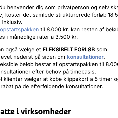
du henvender dig som privatperson og selv sk
e, koster det samlede strukturerede forløb 18.
t inklusiv.
opstartspakken
til 8.000 kr. kan resten af belø
es i månedlige rater a 3.500 kr.
an også vælge et
FLEKSIBELT FORLØB
som
revet nederst på siden om
konsultationer
.
leksible beløb består af opstartspakken til 8.00
nsultationer efter behov på timebasis.
l klienter vælger at købe klippekort a 5 timer o
rabat på de efterfølgende konsultationer.
atte i virksomhed
er