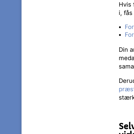
Hvis 
i, fås
Fo
For
Din a
meda
samar
Deru
præs
stærk
S
el