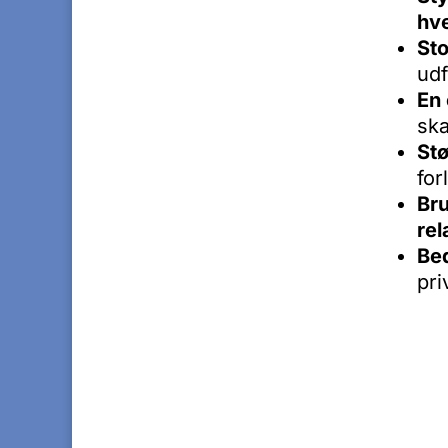
hv
Sto
udf
En 
ska
Stø
for
Bru
rel
Be
pri