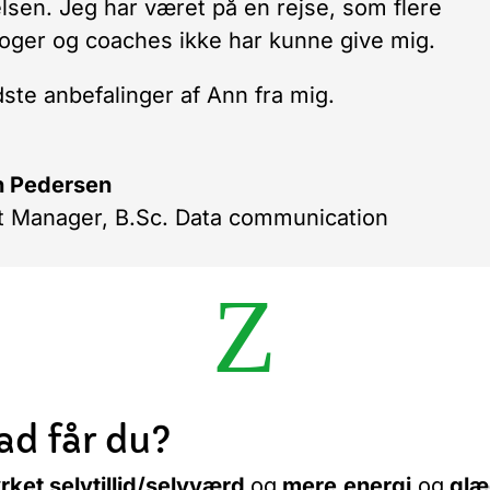
elsen. Jeg har været på en rejse, som flere
oger og coaches ikke har kunne give mig.
ste anbefalinger af Ann fra mig.
n Pedersen
t Manager, B.Sc. Data communication
Z
ad får du?
rket selvtillid/selvværd
og
mere
energi
og
glæ