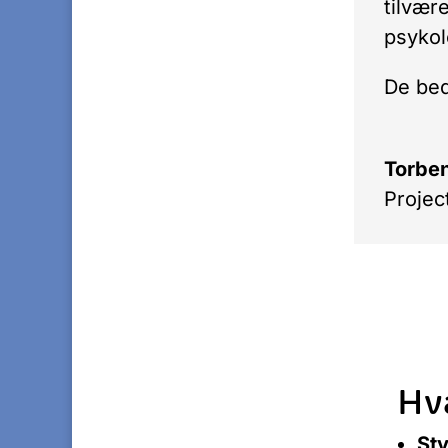
tilvær
psykol
De bed
Torbe
Projec
Hv
Sty