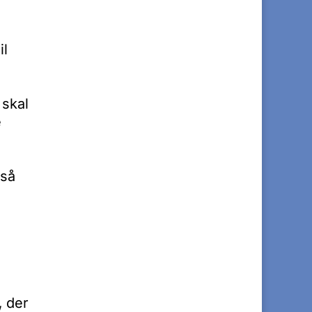
il
 skal
e
 så
,
der