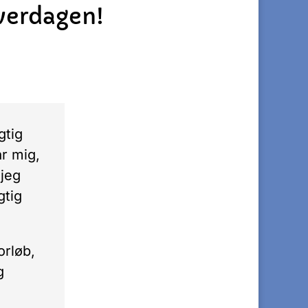
hverdagen!
gtig
ar mig,
 jeg
gtig
orløb,
g