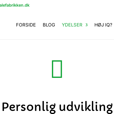
lefabrikken.dk
FORSIDE
BLOG
YDELSER
HØJ IQ?

Personlig udvikling