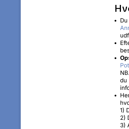
Hv
Du
An
udf
Eft
bes
Op
Pot
NB.
du 
inf
Her
hvo
1) 
2)
3) 