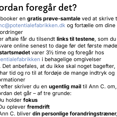
ordan foregår det?
 booker en
gratis prøve-samtale
ved at skrive t
nc@potentialefabrikken.dk
og fortælle om dine
ordringer
er aftale får du tilsendt
links til testene
, som du
vare online senest to dage før det første mød
startsmødet
varer 3½ time og foregår hos
entialefabrikken
i behagelige omgivelser
 Det anbefales, at du ikke skal noget bagefter,
har tid og ro til at fordøje de mange indtryk og
ormationer
efter skriver du en
ugentlig mail
til Ann C. om,
rdan det går – af tre grunde:
Du holder
fokus
 Du oplever
fremdrift
Ann C. bliver
din personlige forandringstræner