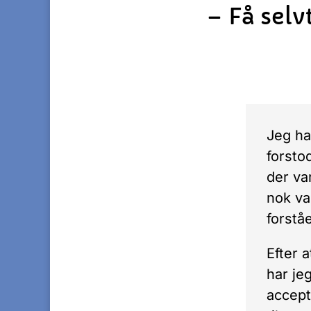
– Få selv
Jeg ha
forsto
der va
nok var
forstå
Efter 
har je
accept