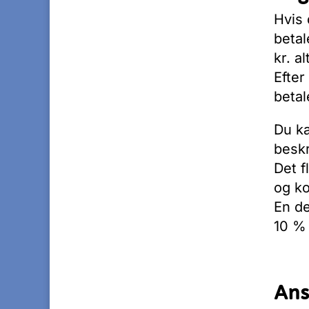
Hvis 
betal
kr. al
Efter
betal
Du k
besk
Det f
og ko
En de
10 % 
Ans