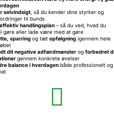
erdagen
r selvindsigt
, så du kender dine styrker og
ordringer til bunds
effektiv handlingsplan
– så du ved, hvad du
l gøre eller lade være med at gøre
tte, sparring
og tæt
opfølgning
igennem hele
løbet
dt dit negative adfærdmønster
og
forbedret d
ationer
gennem konkrete øvelser
dre balance i hverdagen
både professionelt og
vat
