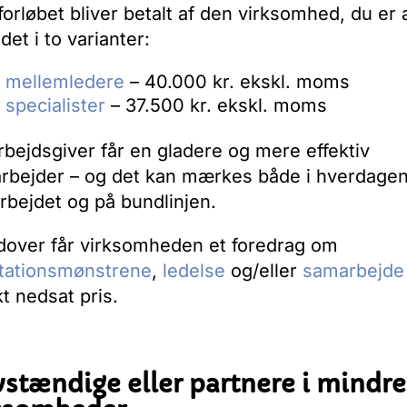
forløbet bliver betalt af den virksomhed, du er 
 det i to varianter:
r mellemledere
– 40.000 kr. ekskl. moms
 specialister
– 37.500 kr. ekskl. moms
rbejdsgiver får en gladere og mere effektiv
rbejder – og det kan mærkes både i hverdagen
bejdet og på bundlinjen.
dover får virksomheden et foredrag om
tationsmønstrene
,
ledelse
og/eller
samarbejde
t nedsat pris.
vstændig
e
eller partnere i mindre