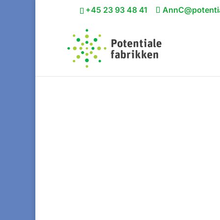
+45 23 93 48 41
AnnC@potentia