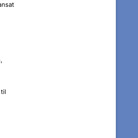
ansat
,
til