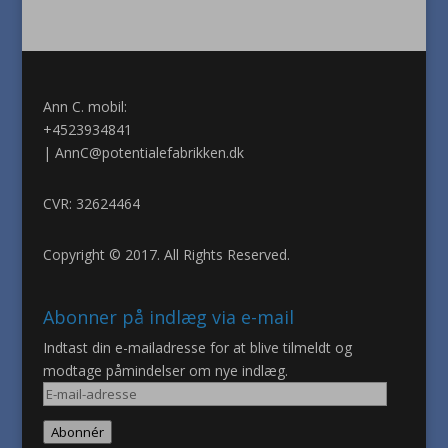
Ann C. mobil:
+4523934841
|
AnnC@potentialefabrikken.dk
CVR: 32624464
Copyright © 2017. All Rights Reserved.
Abonner på indlæg via e-mail
Indtast din e-mailadresse for at blive tilmeldt og
modtage påmindelser om nye indlæg.
E-
mail-
Abonnér
adresse