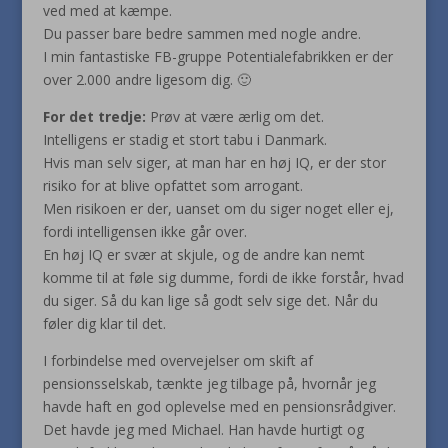
ved med at kæmpe.
Du passer bare bedre sammen med nogle andre.
I min fantastiske FB-gruppe Potentialefabrikken er der
over 2.000 andre ligesom dig. 🙂
For det tredje:
Prøv at være ærlig om det.
Intelligens er stadig et stort tabu i Danmark.
Hvis man selv siger, at man har en høj IQ, er der stor
risiko for at blive opfattet som arrogant.
Men risikoen er der, uanset om du siger noget eller ej,
fordi intelligensen ikke går over.
En høj IQ er svær at skjule, og de andre kan nemt
komme til at føle sig dumme, fordi de ikke forstår, hvad
du siger. Så du kan lige så godt selv sige det. Når du
føler dig klar til det.
I forbindelse med overvejelser om skift af
pensionsselskab, tænkte jeg tilbage på, hvornår jeg
havde haft en god oplevelse med en pensionsrådgiver.
Det havde jeg med Michael. Han havde hurtigt og