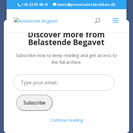
+45 23 93 48 41
AnnC@potentialefabrikken.dk
Discover more from
Belastende Begavet
Ubevidst begavet: Derfor
føler du dig dum
Subscribe now to keep reading and get access to
the full archive.
af
Ann C. Schødt
|
3. dec 2020
|
Intelligent
Type
your
email…
Begavede føler sig ofte dumme
Subscribe
I alle de år, jeg har arbejdet med at udvikle potentialet
hos de 10 % bedst begavede, har jeg igen og igen hørt
begavede sige:
Continue reading