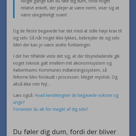
Nogle gange kan du føle dig dum, fordi noget
relativt enkelt, der plejer at være nemt, viser sig at
være ubegribeligt svært.
Og de fleste begavede har det med at stille høje krav til
sig selv. Så når noget ikke lykkes, bebrejder de sig selv.
Men der kan jo være andre forklaringer.
I det her tilfælde viste det sig, at der tilsyneladende gik
noget teknisk galt imellem mit økonomisystem og
Københavns Kommunes indlæsningssystem, så
felterne blev forskudt i processen. Meget mystisk. Og
altså ikke min fejl…
Læs også:
Hvad kendetegner de begavede voksne og
unge?
Forventer du alt for meget af dig selv?
Du føler dig dum, fordi der bliver