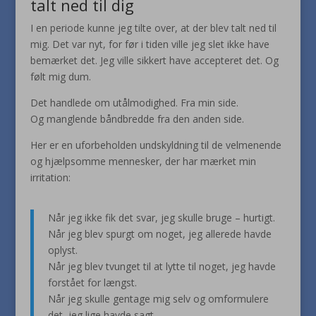
talt ned til dig
I en periode kunne jeg tilte over, at der blev talt ned til
mig. Det var nyt, for før i tiden ville jeg slet ikke have
bemærket det. Jeg ville sikkert have accepteret det. Og
følt mig dum.
Det handlede om utålmodighed. Fra min side.
Og manglende båndbredde fra den anden side.
Her er en uforbeholden undskyldning til de velmenende
og hjælpsomme mennesker, der har mærket min
irritation:
Når jeg ikke fik det svar, jeg skulle bruge – hurtigt.
Når jeg blev spurgt om noget, jeg allerede havde
oplyst.
Når jeg blev tvunget til at lytte til noget, jeg havde
forstået for længst.
Når jeg skulle gentage mig selv og omformulere
det, jeg lige havde sagt.