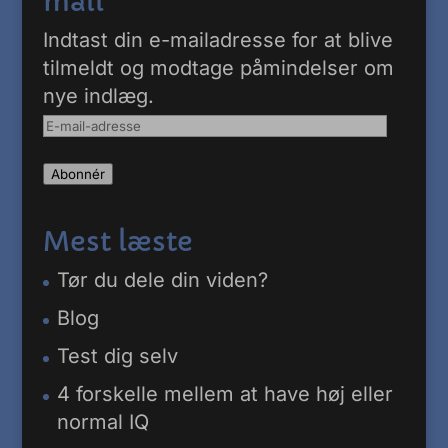
mail
Indtast din e-mailadresse for at blive
tilmeldt og modtage påmindelser om
nye indlæg.
E-
mail-
Abonnér
adresse
Mest læste
Tør du dele din viden?
Blog
Test dig selv
4 forskelle mellem at have høj eller
normal IQ