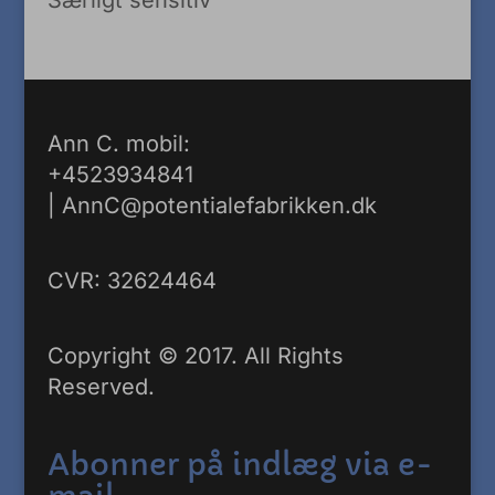
Særligt sensitiv
Ann C. mobil:
+4523934841
|
AnnC@potentialefabrikken.dk
CVR: 32624464
Copyright © 2017. All Rights
Reserved.
Abonner på indlæg via e-