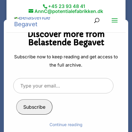
+45 23 93 48 41
AnnC@potentialefabrikken.dk
Discover more from
Belastende Begavet
Ubevidst
begavet og
Subscribe now to keep reading and get access to
the full archive.
ubevidst
Type
anderledes
your
email…
af
Ann C. Schødt
|
23. mar 2020
|
Intelligent
Subscribe
Continue reading