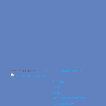
+45 23 93 48 41
AnnC@potentialefabrikken.dk
Forside
Blog
Ydelser
Hvad har du brug for?
Konsultationer