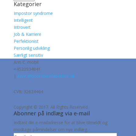
Kategorier
Impostor syndrome
Intelligent
Introvert
Job & Karriere
Perfektionist
Personlig udvikling
Særligt sensitiv
Ann C. mobil:
+4523934841
|
AnnC@potentialefabrikken.dk
CVR: 32624464
Copyright © 2017. All Rights Reserved.
Abonner på indlæg via e-mail
Indtast din e-mailadresse for at blive tilmeldt og
modtage påmindelser om nye indlæg.