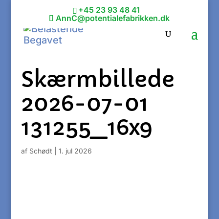
+45 23 93 48 41
AnnC@potentialefabrikken.dk
Skærmbillede
2026-07-01
131255_16x9
af
Schødt
|
1. jul 2026