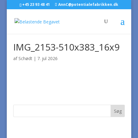
+45 23 93 48 41
AnnC@potentialefabrikken.dk
IMG_2153-510x383_16x9
af
Schødt
|
7. jul 2026