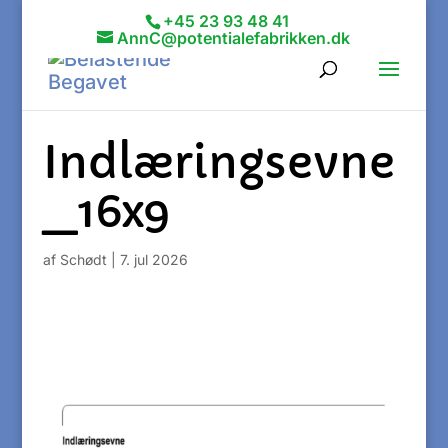
+45 23 93 48 41
AnnC@potentialefabrikken.dk
Indlæringsevne
_16x9
af
Schødt
|
7. jul 2026