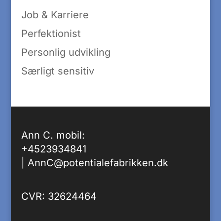
Job & Karriere
Perfektionist
Personlig udvikling
Særligt sensitiv
Ann C. mobil:
+4523934841
|
AnnC@potentialefabrikken.dk
CVR: 32624464