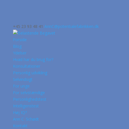
+45 23 93 48 41
AnnC@potentialefabrikken.dk
Forside
Blog
Ydelser
Hvad har du brug for?
Konsultationer
Personlig udvikling
Selvindsigt
For unge
For selvstændige
Personlighedstest
Intelligenstest
Høj IQ?
Ann C. Schødt
Kontakt