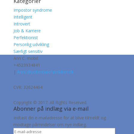
Kategorier
Impostor syndrome
Intelligent
Introvert
Job & Karriere
Perfektionist
Personlig udvikling
Særligt sensitiv
Ann C. mobil:
+4523934841
|
AnnC@potentialefabrikken.dk
CVR: 32624464
Copyright © 2017. All Rights Reserved.
Abonner på indlæg via e-mail
Indtast din e-mailadresse for at blive tilmeldt og
modtage påmindelser om nye indlæg.
E-