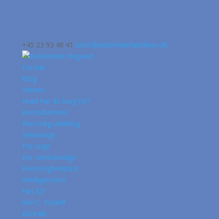
+45 23 93 48 41
AnnC@potentialefabrikken.dk
Forside
Blog
Ydelser
Hvad har du brug for?
Konsultationer
Personlig udvikling
Selvindsigt
For unge
For selvstændige
Personlighedstest
Intelligenstest
Høj IQ?
Ann C. Schødt
Kontakt