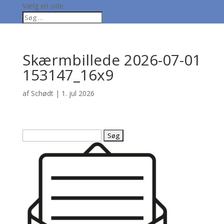
Vælg en side
Skærmbillede 2026-07-01
153147_16x9
af
Schødt
|
1. jul 2026
Søg
efter: