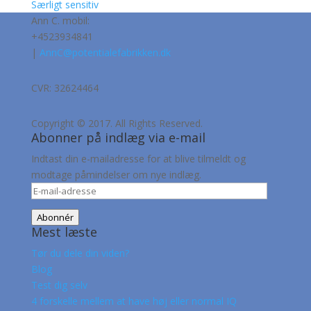
Særligt sensitiv
Ann C. mobil:
+4523934841
|
AnnC@potentialefabrikken.dk
CVR: 32624464
Copyright © 2017. All Rights Reserved.
Abonner på indlæg via e-mail
Indtast din e-mailadresse for at blive tilmeldt og
modtage påmindelser om nye indlæg.
E-
mail-
Abonnér
adresse
Mest læste
Tør du dele din viden?
Blog
Test dig selv
4 forskelle mellem at have høj eller normal IQ