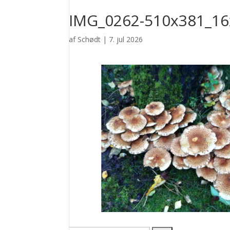
IMG_0262-510x381_16
af
Schødt
|
7. jul 2026