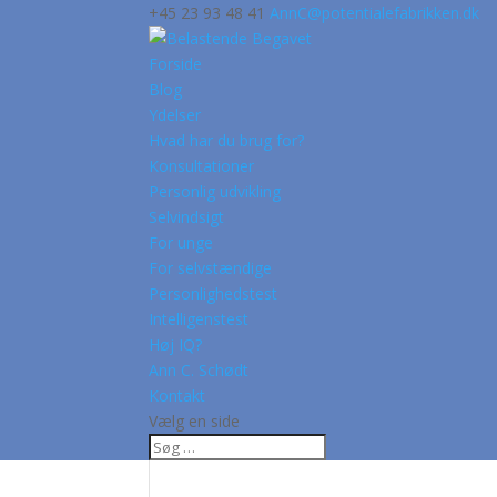
+45 23 93 48 41
AnnC@potentialefabrikken.dk
Forside
Blog
Ydelser
Hvad har du brug for?
Konsultationer
Personlig udvikling
Selvindsigt
For unge
For selvstændige
Personlighedstest
Intelligenstest
Høj IQ?
Ann C. Schødt
Kontakt
Vælg en side