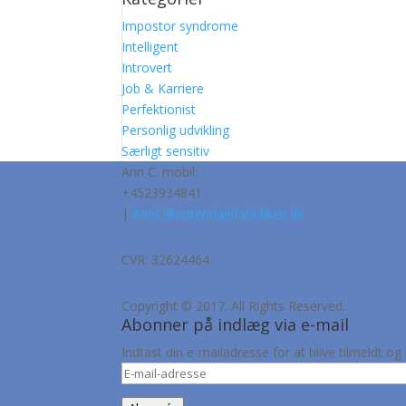
Impostor syndrome
Intelligent
Introvert
Job & Karriere
Perfektionist
Personlig udvikling
Særligt sensitiv
Ann C. mobil:
+4523934841
|
AnnC@potentialefabrikken.dk
CVR: 32624464
Copyright © 2017. All Rights Reserved.
Abonner på indlæg via e-mail
Indtast din e-mailadresse for at blive tilmeldt
E-
mail-