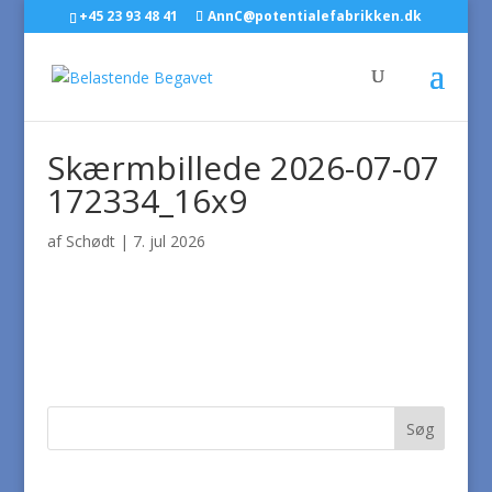
+45 23 93 48 41
AnnC@potentialefabrikken.dk
Skærmbillede 2026-07-07
172334_16x9
af
Schødt
|
7. jul 2026