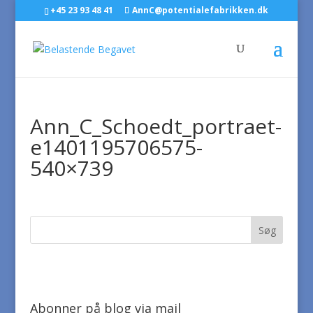
+45 23 93 48 41
AnnC@potentialefabrikken.dk
Ann_C_Schoedt_portraet-
e1401195706575-
540×739
Abonner på blog via mail