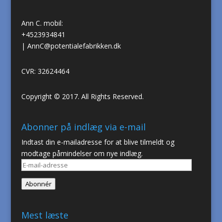
Ann C. mobil:
+4523934841
|
AnnC@potentialefabrikken.dk
CVR: 32624464
Copyright © 2017. All Rights Reserved.
Abonner på indlæg via e-mail
Indtast din e-mailadresse for at blive tilmeldt og
modtage påmindelser om nye indlæg.
E-
mail-
Abonnér
adresse
Mest læste