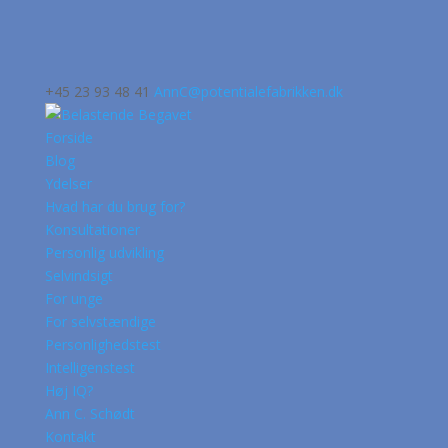
+45 23 93 48 41
AnnC@potentialefabrikken.dk
Forside
Blog
Ydelser
Hvad har du brug for?
Konsultationer
Personlig udvikling
Selvindsigt
For unge
For selvstændige
Personlighedstest
Intelligenstest
Høj IQ?
Ann C. Schødt
Kontakt