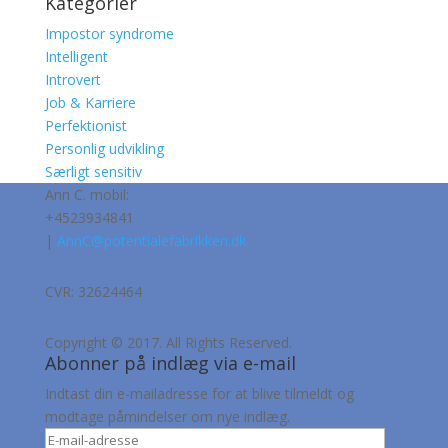
Kategorier
Impostor syndrome
Intelligent
Introvert
Job & Karriere
Perfektionist
Personlig udvikling
Særligt sensitiv
Ann C. mobil:
+4523934841
|
AnnC@potentialefabrikken.dk
CVR: 32624464
Copyright © 2017. All Rights Reserved.
Abonner på indlæg via e-mail
Indtast din e-mailadresse for at blive tilmeldt og
modtage påmindelser om nye indlæg.
E-