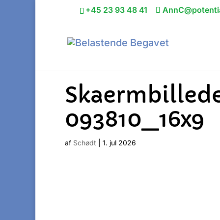
+45 23 93 48 41
AnnC@potentia
Skaermbilled
093810_16x9
af
Schødt
|
1. jul 2026