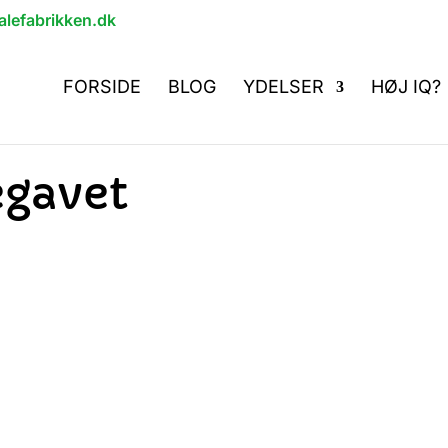
lefabrikken.dk
FORSIDE
BLOG
YDELSER
HØJ IQ?
egavet