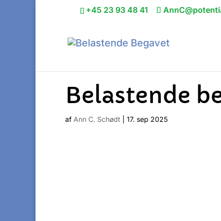
+45 23 93 48 41
AnnC@potentia
Belastende b
af
Ann C. Schødt
|
17. sep 2025