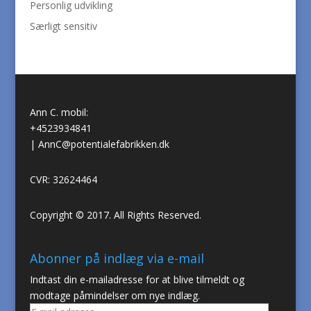
Personlig udvikling
Særligt sensitiv
Ann C. mobil:
+4523934841
|
AnnC@potentialefabrikken.dk
CVR: 32624464
Copyright © 2017. All Rights Reserved.
Abonner på indlæg via e-mail
Indtast din e-mailadresse for at blive tilmeldt og
modtage påmindelser om nye indlæg.
E-