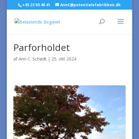
+45 23 93 48 41
AnnC@potentialefabrikken.dk
Parforholdet
af
Ann C. Schødt
|
25. okt 2024