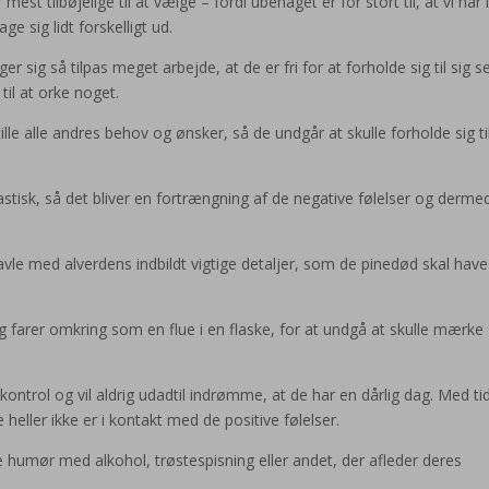
est tilbøjelige til at vælge – fordi ubehaget er for stort til, at vi har ly
ge sig lidt forskelligt ud.
 sig så tilpas meget arbejde, at de er fri for at forholde sig til sig se
til at orke noget.
tille alle andres behov og ønsker, så de undgår at skulle forholde sig ti
stisk, så det bliver en fortrængning af de negative følelser og derme
avle med alverdens indbildt vigtige detaljer, som de pinedød skal have
farer omkring som en flue i en flaske, for at undgå at skulle mærke
kontrol og vil aldrig udadtil indrømme, at de har en dårlig dag. Med ti
e heller ikke er i kontakt med de positive følelser.
e humør med alkohol, trøstespisning eller andet, der afleder deres