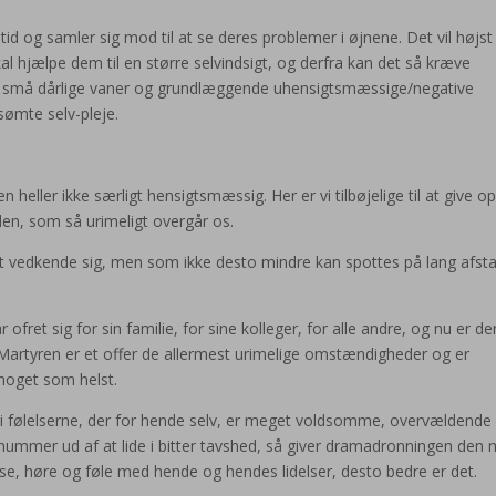
tid og samler sig mod til at se deres problemer i øjnene. Det vil højst
skal hjælpe dem til en større selvindsigt, og derfra kan det så kræve
e de små dårlige vaner og grundlæggende uhensigtsmæssige/negative
sømte selv-pleje.
heller ikke særligt hensigtsmæssig. Her er vi tilbøjelige til at give op
den, som så urimeligt overgår os.
 at vedkende sig, men som ikke desto mindre kan spottes på lang afst
 ofret sig for sin familie, for sine kolleger, for alle andre, og nu er de
 Martyren er et offer de allermest urimelige omstændigheder og er
 noget som helst.
 i følelserne, der for hende selv, er meget voldsomme, overvældende
ummer ud af at lide i bitter tavshed, så giver dramadronningen den
se, høre og føle med hende og hendes lidelser, desto bedre er det.