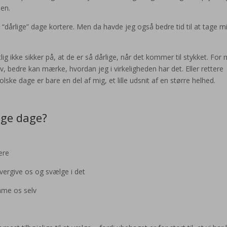
en.
 “dårlige” dage kortere. Men da havde jeg også bedre tid til at tage m
tlig ikke sikker på, at de er så dårlige, når det kommer til stykket. For 
, bedre kan mærke, hvordan jeg i virkeligheden har det. Eller rettere
ske dage er bare en del af mig, et lille udsnit af en større helhed.
ige dage?
ere
vergive os og svælge i det
mme os selv