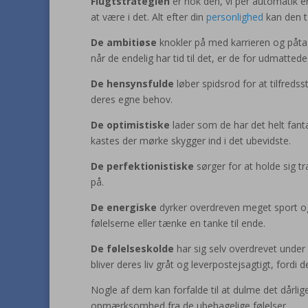
Flugtstrategien
er nok den, vi per automatik er m
at være i det. Alt efter din
personlighed
kan den ta
De ambitiøse
knokler på med karrieren og påtager
når de endelig har tid til det, er de for udmattede 
De hensynsfulde
løber spidsrod for at tilfredss
deres egne behov.
De optimistiske
lader som de har det helt fanta
kastes der mørke skygger ind i det ubevidste.
De perfektionistiske
sørger for at holde sig tr
på.
De energiske
dyrker overdreven meget sport og 
følelserne eller tænke en tanke til ende.
De følelseskolde
har sig selv overdrevet under 
bliver deres liv gråt og leverpostejsagtigt, fordi d
Nogle af dem kan forfalde til at dulme det dårlig
opmærksomhed fra de ubehagelige følelser.