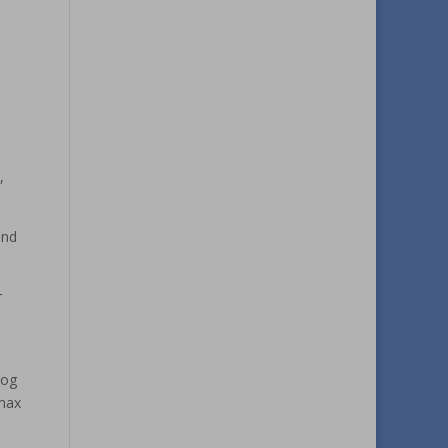
,
and
r
 og
 max