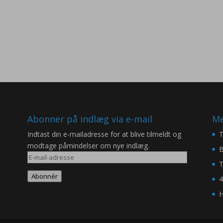
Abonner på indlæg via e-mail
Me
Indtast din e-mailadresse for at blive tilmeldt og
T
modtage påmindelser om nye indlæg.
B
E-
T
mail-
Abonnér
4
adresse
H