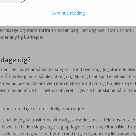
ringe hinanden over?
n god bog og melde dig ud af samfundet på ubestemt tid?
Continue reading
 mennesker og mindst af alt til deres problemer, krav og ønsker?!
en tilbage og starte forfra en anden dag – en dag hvor solen skinner, 
nyder at gå på arbejde!
 dage dig?
men lige i dag har sådan en sneget sig ind over mig. Jeg startede eller
fterårs-gråvejr, som så blev til regn og fik mig til at spurte det sidste s
igt ned ad bakke. Melankolien kom krybende ind på mig fra alle kroge,
lvom solen af og til – helt umotiveret – gav sig til at skinne på mig 
t kan være. Lige så omskifteligt som vejret.
 havde jeg så travlt med alt muligt – møder, mails, telefonsamtaler
e havde tid til den slags dage. Jeg opdagede dem simpelthen ikke. I st
skulle passe mig selv i et hjørne med nogle regneark og lidt oprydnin