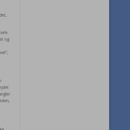
det,
selv.
st og
xet”,
n
ejdet
angler
reden,
lke