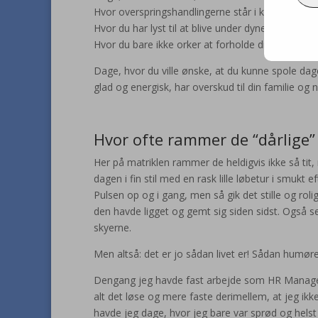
Hvor overspringshandlingerne står i kø for at sp
Hvor du har lyst til at blive under dynen med e
Hvor du bare ikke orker at forholde dig til andre
Dage, hvor du ville ønske, at du kunne spole dag
glad og energisk, har overskud til din familie og 
Hvor ofte rammer de “dårlige”
Her på matriklen rammer de heldigvis ikke så tit, 
dagen i fin stil med en rask lille løbetur i smukt e
Pulsen op og i gang, men så gik det stille og rol
den havde ligget og gemt sig siden sidst. Også se
skyerne.
Men altså: det er jo sådan livet er! Sådan humøre
Dengang jeg havde fast arbejde som HR Manager,
alt det løse og mere faste derimellem, at jeg ikk
havde jeg dage, hvor jeg bare var sprød og helst 