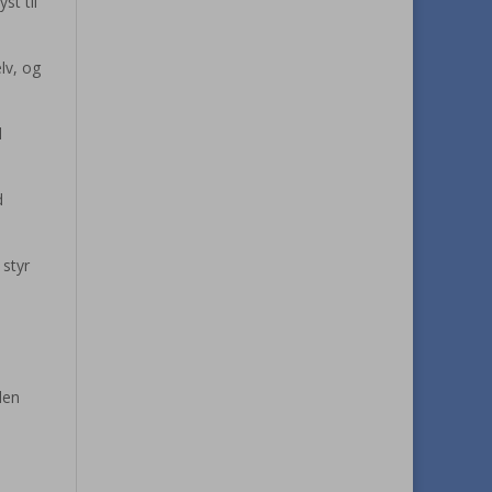
st til
lv, og
l
d
 styr
den