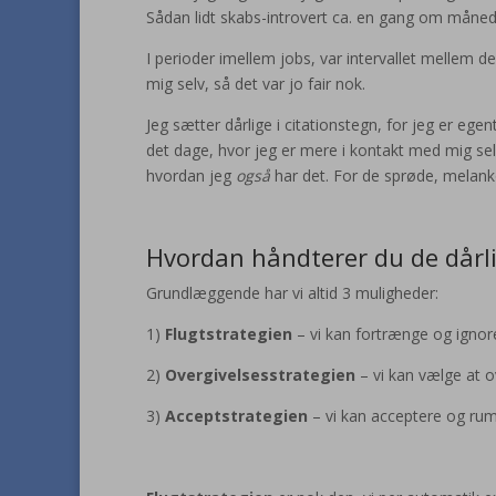
Sådan lidt skabs-introvert ca. en gang om måned
I perioder imellem jobs, var intervallet mellem de
mig selv, så det var jo fair nok.
Jeg sætter dårlige i citationstegn, for jeg er egen
det dage, hvor jeg er mere i kontakt med mig selv
hvordan jeg
også
har det. For de sprøde, melankol
Hvordan håndterer du de dårl
Grundlæggende har vi altid 3 muligheder:
1)
Flugtstrategien
– vi kan fortrænge og ignor
2)
Overgivelsesstrategien
– vi kan vælge at o
3)
Acceptstrategien
– vi kan acceptere og ru