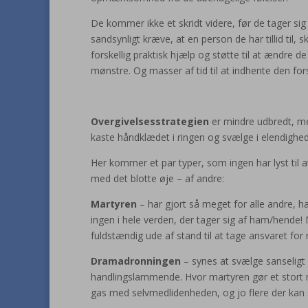
De kommer ikke et skridt videre, før de tager sig 
sandsynligt kræve, at en person de har tillid til, 
forskellig praktisk hjælp og støtte til at ændr
mønstre. Og masser af tid til at indhente den for
Overgivelsesstrategien
er mindre udbredt, men 
kaste håndklædet i ringen og svælge i elendighe
Her kommer et par typer, som ingen har lyst til
med det blotte øje – af andre:
Martyren
– har gjort så meget for alle andre, har
ingen i hele verden, der tager sig af ham/hende!
fuldstændig ude af stand til at tage ansvaret for
Dramadronningen
– synes at svælge sanseligt
handlingslammende. Hvor martyren gør et stort n
gas med selvmedlidenheden, og jo flere der kan 