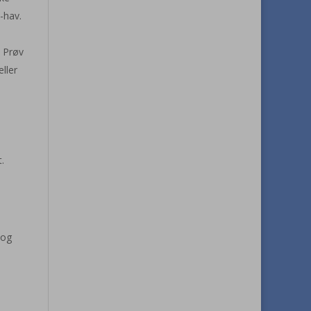
s-hav.
. Prøv
ller
t.
 og