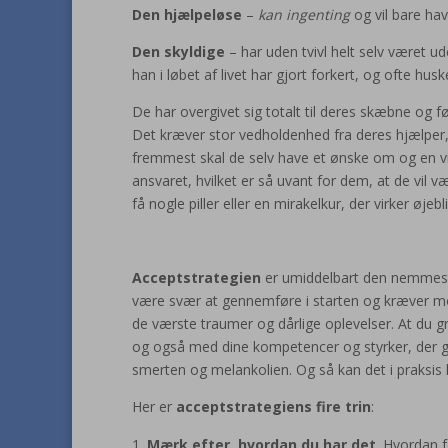
Den hjælpeløse
–
kan ingenting
og vil bare hav
Den skyldige
– har uden tvivl helt selv været u
han i løbet af livet har gjort forkert, og ofte hu
De har overgivet sig totalt til deres skæbne og f
Det kræver stor vedholdenhed fra deres hjælper,
fremmest skal de selv have et ønske om og en vilje
ansvaret, hvilket er så uvant for dem, at de vil vær
få nogle piller eller en mirakelkur, der virker øjebli
Acceptstrategien
er umiddelbart den nemmeste
være svær at gennemføre i starten og kræver mod, 
de værste traumer og dårlige oplevelser. At du 
og også med dine kompetencer og styrker, der gø
smerten og melankolien. Og så kan det i praksis kr
Her er
acceptstrategiens fire trin
:
Mærk efter, hvordan du har det
. Hvordan 