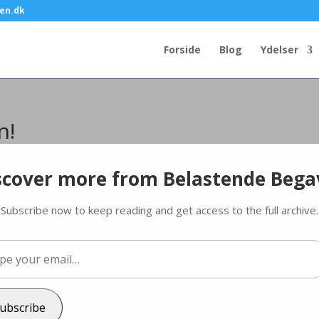
en.dk
Forside
Blog
Ydelser
n!
ing
scover more from Belastende Bega
Subscribe now to keep reading and get access to the full archive.
at du skal tage dig sammen?
smodigt mellem blues-blåt og skidengråt – vel at mærke uden at du 
…
forvandlet til en sur pligt, du umuligt kan tage dig sammen til frivillig
m?
ubscribe
 sovet?