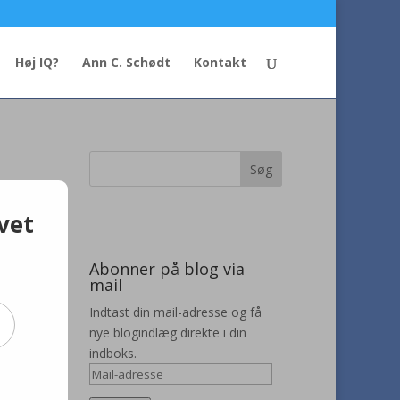
Høj IQ?
Ann C. Schødt
Kontakt
vet
Abonner på blog via
mail
kan
Indtast din mail-adresse og få
nye blogindlæg direkte i din
t at
indboks.
Mail-
adresse