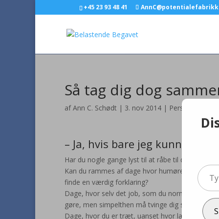
+45 23 93 48 41
AnnC@potentialefabrikk
Så tag dig dog samme
af
Ann C. Schødt
|
3. nov 2014
|
Personlig udvikl
Di
– Ja, hvis bare jeg kunne!
Har du nogle gange lyst til at råbe til dig selv, 
Type
Kan du rammes af dage hvor humøret svinger mi
your
finde en værdig forklaring?
email
Dage, hvor selv det job, som du normalt elsker, er 
gøre, men simpelthen må tvinge dig selv igenne
S
Dage, hvor du er træt, uanset hvor længe du har