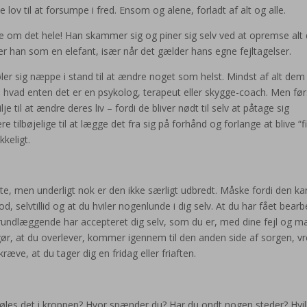
e lov til at forsumpe i fred. Ensom og alene, forladt af alt og alle.
de om det hele! Han skammer sig og piner sig selv ved at opremse alt 
sker han som en elefant, især når det gælder hans egne fejltagelser.
øler sig næppe i stand til at ændre noget som helst. Mindst af alt dem 
 hvad enten det er en psykolog, terapeut eller skygge-coach. Men før
 til at ændre deres liv – fordi de bliver nødt til selv at påtage sig
e tilbøjelige til at lægge det fra sig på forhånd og forlange at blive “fi
kkeligt.
, men underligt nok er den ikke særligt udbredt. Måske fordi den ka
selvtillid og at du hviler nogenlunde i dig selv. At du har fået bearb
grundlæggende har accepteret dig selv, som du er, med dine fejl og m
r, at du overlever, kommer igennem til den anden side af sorgen, v
æve, at du tager dig en fridag eller friaften.
føles det i kroppen? Hvor spænder du? Har du ondt nogen steder? Hvi