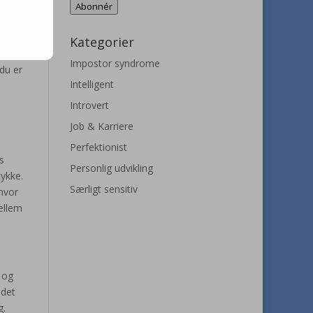
Abonnér
Kategorier
Impostor syndrome
du er
Intelligent
Introvert
Job & Karriere
Perfektionist
s
Personlig udvikling
tykke.
Særligt sensitiv
 hvor
mellem
 og
edet
g.