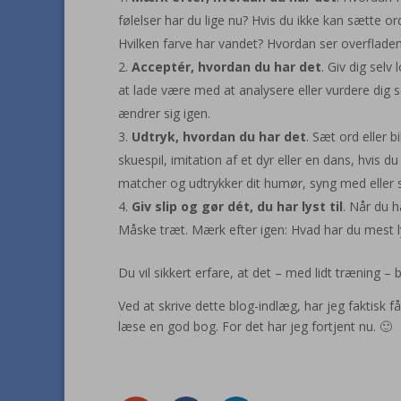
følelser har du lige nu? Hvis du ikke kan sætte ord 
Hvilken farve har vandet? Hvordan ser overfladen
Acceptér, hvordan du har det
. Giv dig selv
at lade være med at analysere eller vurdere dig se
ændrer sig igen.
Udtryk, hvordan du har det
. Sæt ord eller b
skuespil, imitation af et dyr eller en dans, hvis du
matcher og udtrykker dit humør, syng med eller sp
Giv slip og gør dét, du har lyst til
. Når du h
Måske træt. Mærk efter igen: Hvad har du mest lys
Du vil sikkert erfare, at det – med lidt træning – b
Ved at skrive dette blog-indlæg, har jeg faktisk 
læse en god bog. For det har jeg fortjent nu. 🙂