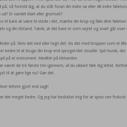
på, så forestil dig, at du står foran din indre sø eller dit indre følelse
 ud? Er vandet klart eller grumset?
 lov til bare at være til stede i det, mærke din krop og føle dine følelser
lv og din tilstand. Tænk, at det bare er som vejret og snart går over e
illeder på. Skriv det ned eller tegn det. Vis det med kroppen som et lille
 er bedre til at bruge din krop end sproget/det visuelle. Spil musik, der
il på et instrument. Meditér på tilstanden.
ar været de tre første trin igennem, vil du sikkert føle dig lettet. Befrie
t til at gøre lige nu? Gør det.
liver lettere gjort end sagt!
fået det meget bedre. Og jeg har besluttet mig for at spise sen frokost