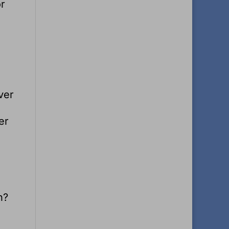
or
ver
er
n?