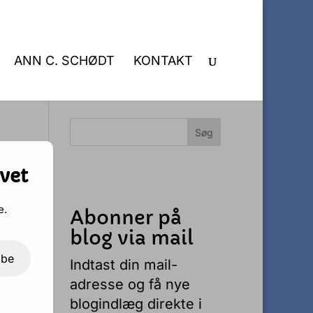
ANN C. SCHØDT
KONTAKT
vet
e.
Abonner på
e
blog via mail
ibe
Indtast din mail-
ive
adresse og få nye
blogindlæg direkte i