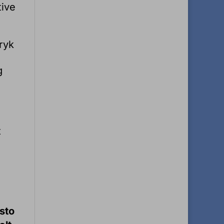
tive
ryk
g
t
esto