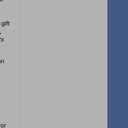
gift
,
ts
an
vor