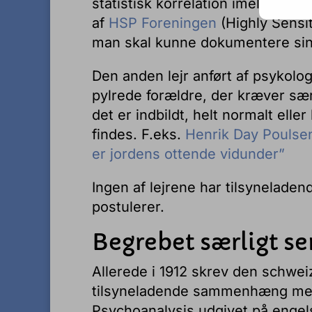
statistisk korrelation imellem. A
af
HSP Foreningen
(Highly Sensi
man skal kunne dokumentere sin 
Den anden lejr anført af psykolo
pylrede forældre, der kræver særl
det er indbildt, helt normalt eller
findes. F.eks.
Henrik Day Poulse
er jordens ottende vidunder”
Ingen af lejrene har tilsyneladen
postulerer.
Begrebet særligt sen
Allerede i 1912 skrev den schwe
tilsyneladende sammenhæng m
Psychoanalysis udgivet på engels