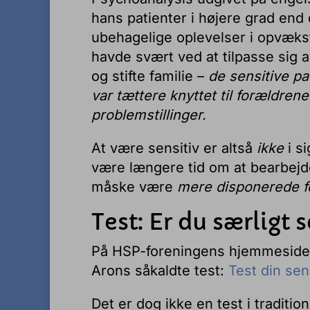
hans patienter i højere grad end
ubehagelige oplevelser i opvækst
havde svært ved at tilpasse sig al
og stifte familie –
de
sensitive pa
var tættere knyttet til forældre
problemstillinger.
At være sensitiv er altså
ikke
i s
være længere tid om at bearbej
måske være
mere disponerede f
Test: Er du særligt 
På HSP-foreningens hjemmeside 
Arons såkaldte test:
Test din sens
Det er dog ikke en test i traditi