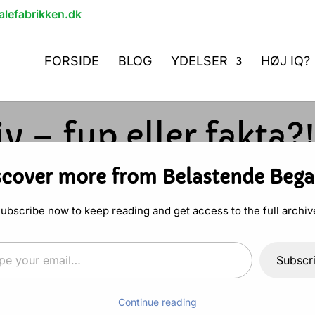
lefabrikken.dk
FORSIDE
BLOG
YDELSER
HØJ IQ?
iv – fup eller fakta?!
iv
scover more from Belastende Bega
ubscribe now to keep reading and get access to the full archiv
sitiv” har polariseret sig i to lejre – og begg
email…
e og udokumenterede i deres påstande.
Subscr
frontløber tillægger de særligt sensitive posit
 som der ikke umiddelbart er belæg for eller
Continue reading