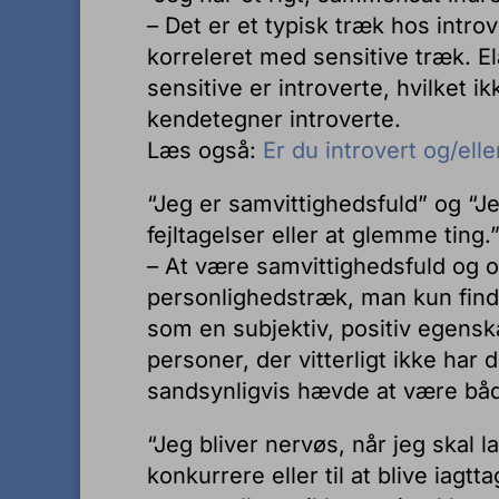
– Det er et typisk træk hos intro
korreleret med sensitive træk. E
sensitive er introverte, hvilket 
kendetegner introverte.
Læs også:
Er du introvert og/elle
“Jeg er samvittighedsfuld” og “
fejltagelser eller at glemme ting.
– At være samvittighedsfuld og o
personlighedstræk, man kun finde
som en subjektiv, positiv egensk
personer, der vitterligt ikke har
sandsynligvis hævde at være bå
“Jeg bliver nervøs, når jeg skal l
konkurrere eller til at blive iagt