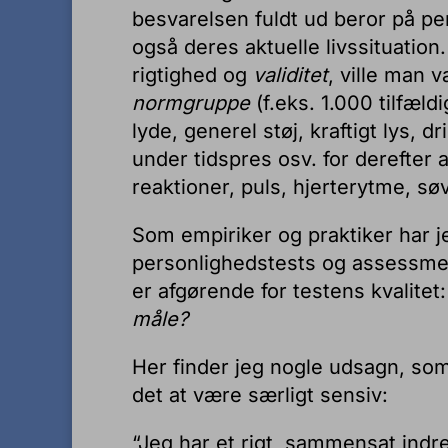
besvarelsen fuldt ud beror på pe
også deres aktuelle livssituation
rigtighed og
validitet
, ville man 
normgruppe
(f.eks. 1.000 tilfæl
lyde, generel støj, kraftigt lys, 
under tidspres osv. for derefte
reaktioner, puls, hjerterytme, 
Som empiriker og praktiker har j
personlighedstests og assessmen
er afgørende for testens kvalitet
måle?
Her finder jeg nogle udsagn, s
det at være særligt sensiv:
“Jeg har et rigt, sammensat indre 