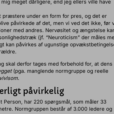
r mig meget dårligere, end jeg ellers ville have
 præstere under en form for pres, og det er
 blive påvirkede af det, men vi ved det ikke, før v
oner med andres. Nervøsitet og ængstelse kan
sonlighedstræk (jf. “Neuroticism” der måles m
ligt kan påvirkes af ugunstige opvækstbetingels
rældre.
ng skal derfor tages med forbehold for, at dens
ygget
(pga. manglende normgruppe og reelle
 tvivlsom
.
ærligt påvirkelig
st Person, har 220 spørgsmål, som måler 33
metre. Normgruppen består af 3.000 ledere og