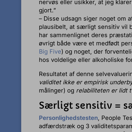
nervøs eller usikker, at jeg klare
gjort.”
– Disse udsagn siger noget om at
plausibelt, at særligt sensitiv vil
har sammenlignet deres præstati
øvrigt både være et medfødt per
Big Five
) og noget, der forvente
hos voldelige eller alkoholiske fo
Resultatet af denne selvevalueri
validitet ikke er empirisk underb
målinger) og
relabiliteten er lidt
Særligt sensitiv = s
Personlighedstesten
, People Te
adfærdstræk og 3 validitetspara