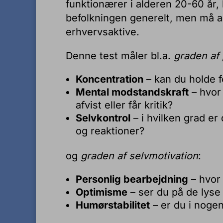
funktionærer i alderen 20-60 år,
befolkningen generelt, men må a
erhvervsaktive.
Denne test måler bl.a.
graden af 
Koncentration
– kan du holde f
Mental modstandskraft
– hvor 
afvist eller får kritik?
Selvkontrol
– i hvilken grad er 
og reaktioner?
og
graden af selvmotivation
:
Personlig bearbejdning
– hvor
Optimisme
– ser du på de lyse 
Humørstabilitet
– er du i nog