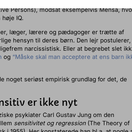
lle, der mener at være sensitive, kan blive med
tive Persons), modsat eksempelvis Mensa, hvo
høje IQ.
ger, læger, lærere og pædagoger er trætte af
ige hensyn til deres børn. Den lejr postulerer,
 ligefrem narcissistisk. Eller at begrebet slet ik
n
og
“Måske skal man acceptere at ens barn ik
de noget seriøst empirisk grundlag for det, de
sitiv er ikke nyt
iziske psykiater Carl Gustav Jung om den
ellem
sensitivitet og regression
(The Theory of
k i 1955). Her konstaterede han bl.a. at nogle 