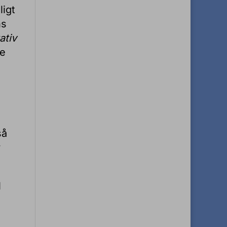
ligt
ns
ativ
je
så
l