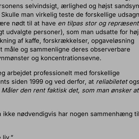
rsonens selvindsigt, ærlighed og højst sandsyn
. Skulle man virkelig teste de forskellige udsag
være nødt til at have
en tilpas stor og repræsent
digt udvalgte personer), som man udsatte for hø
drikning af kaffe, forskrækkelser, opgaveløsning
r at måle og sammenligne deres observerbare
søvnmønster og koncentrationsevne.
eg arbejdet professionelt med forskellige
ts siden 1999 og ved derfor, at
reliabiletet
og
:
Måler den rent faktisk det, som man ønsker at
om ikke nødvendigvis har nogen sammenhæng ti
liv.”