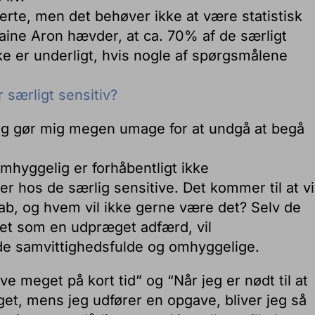
verte, men det behøver ikke at være statistisk
laine Aron hævder, at ca. 70% af de særligt
ikke er underligt, hvis nogle af spørgsmålene
r særligt sensitiv?
Jeg gør mig megen umage for at undgå at begå
”
mhyggelig er forhåbentligt ikke
r hos de særlig sensitive. Det kommer til at v
ab, og hvem vil ikke gerne være det? Selv de
 det som en udpræget adfærd, vil
de samvittighedsfulde og omhyggelige.
ave meget på kort tid” og “Når jeg er nødt til at
taget, mens jeg udfører en opgave, bliver jeg så