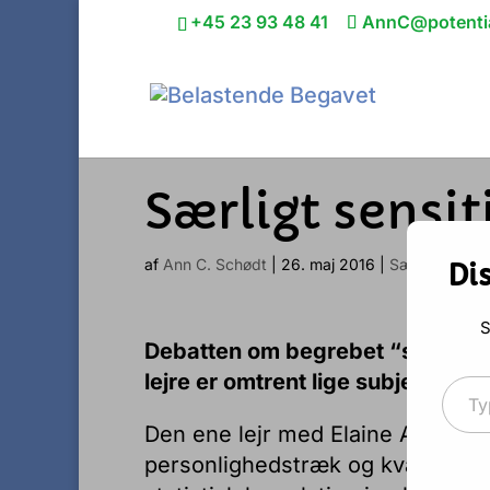
+45 23 93 48 41
AnnC@potentia
Særligt sensit
af
Ann C. Schødt
|
26. maj 2016
|
Særligt sensit
Di
S
Debatten om begrebet “særligt sen
Type your 
lejre er omtrent lige subjektiv
Den ene lejr med Elaine Aron som 
personlighedstræk og kvaliteter,