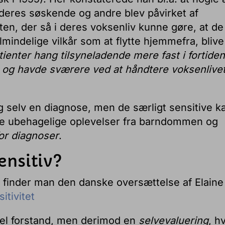
 deres søskende og andre blev påvirket af
en, der så i deres voksenliv kunne gøre, at de
mindelige vilkår som at flytte hjemmefra, blive 
tienter hang tilsyneladende mere fast i fortiden
ne og havde sværere ved at håndtere voksenlive
ig selv en diagnose, men de særligt sensitive k
de ubehagelige oplevelser fra barndommen og
or diagnoser
.
sensitiv?
finder man den danske oversættelse af Elaine
itivitet
onel forstand, men derimod en
selvevaluering
, h