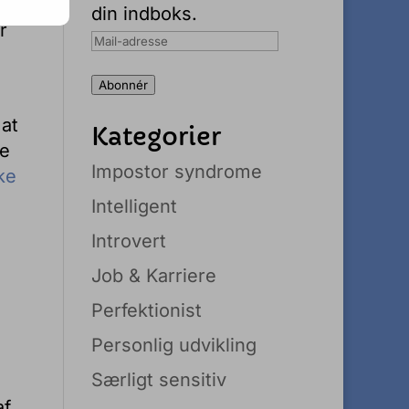
lem
din indboks.
r
Mail-
adresse
Abonnér
 at
Kategorier
ke
Impostor syndrome
ke
Intelligent
Introvert
Job & Karriere
Perfektionist
Personlig udvikling
Særligt sensitiv
af