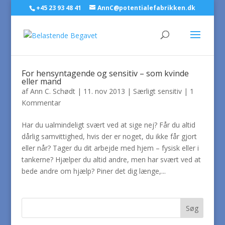
+45 23 93 48 41
AnnC@potentialefabrikken.dk
For hensyntagende og sensitiv – som kvinde
eller mand
af
Ann C. Schødt
|
11. nov 2013
|
Særligt sensitiv
|
1
Kommentar
Har du ualmindeligt svært ved at sige nej? Får du altid
dårlig samvittighed, hvis der er noget, du ikke får gjort
eller når? Tager du dit arbejde med hjem – fysisk eller i
tankerne? Hjælper du altid andre, men har svært ved at
bede andre om hjælp? Piner det dig længe,...