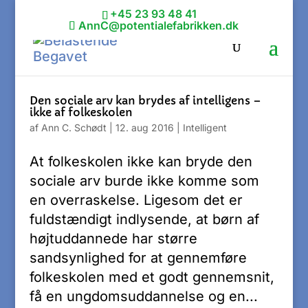
+45 23 93 48 41
AnnC@potentialefabrikken.dk
Den sociale arv kan brydes af intelligens –
ikke af folkeskolen
af
Ann C. Schødt
|
12. aug 2016
|
Intelligent
At folkeskolen ikke kan bryde den
sociale arv burde ikke komme som
en overraskelse. Ligesom det er
fuldstændigt indlysende, at børn af
højtuddannede har større
sandsynlighed for at gennemføre
folkeskolen med et godt gennemsnit,
få en ungdomsuddannelse og en...