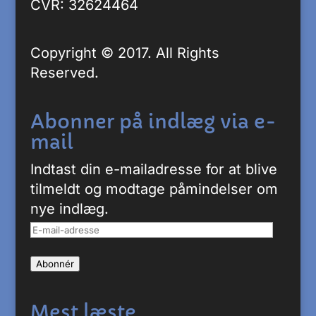
CVR: 32624464
Copyright © 2017. All Rights
Reserved.
Abonner på indlæg via e-
mail
Indtast din e-mailadresse for at blive
tilmeldt og modtage påmindelser om
nye indlæg.
E-
mail-
Abonnér
adresse
Mest læste