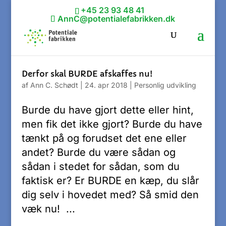
+45 23 93 48 41
AnnC@potentialefabrikken.dk
Derfor skal BURDE afskaffes nu!
af
Ann C. Schødt
|
24. apr 2018
|
Personlig udvikling
Burde du have gjort dette eller hint,
men fik det ikke gjort? Burde du have
tænkt på og forudset det ene eller
andet? Burde du være sådan og
sådan i stedet for sådan, som du
faktisk er? Er BURDE en kæp, du slår
dig selv i hovedet med? Så smid den
væk nu! ...