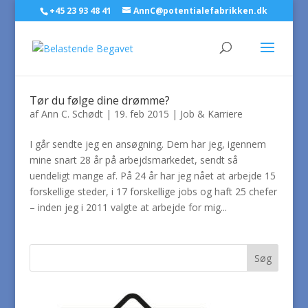
+45 23 93 48 41
AnnC@potentialefabrikken.dk
Tør du følge dine drømme?
af
Ann C. Schødt
|
19. feb 2015
|
Job & Karriere
I går sendte jeg en ansøgning. Dem har jeg, igennem
mine snart 28 år på arbejdsmarkedet, sendt så
uendeligt mange af. På 24 år har jeg nået at arbejde 15
forskellige steder, i 17 forskellige jobs og haft 25 chefer
– inden jeg i 2011 valgte at arbejde for mig...