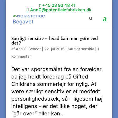
+45 23 93 48 41
AnnC@potentialefabrikken.dk
Særligt sensitiv – hvad kan man gøre ved
det?
af
Ann C. Schødt
|
22. jul 2015
|
Særligt sensitiv
|
1
Kommentar
Det var spørgsmålet fra en forælder,
da jeg holdt foredrag på Gifted
Childrens sommerlejr for nylig. At
være særligt sensitiv er et medfødt
personlighedstræk, så – ligesom høj
intelligens – er det ikke noget, der
“går over” eller kan...