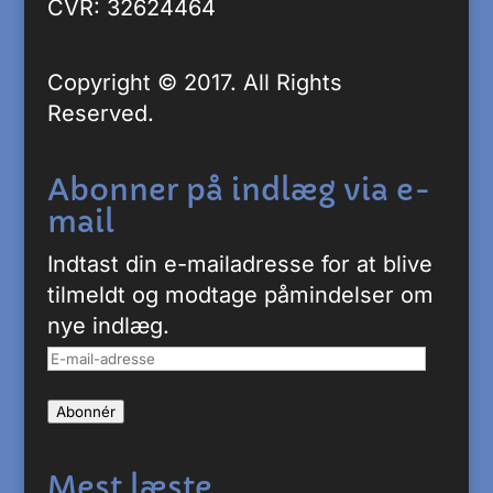
CVR: 32624464
Copyright © 2017. All Rights
Reserved.
Abonner på indlæg via e-
mail
Indtast din e-mailadresse for at blive
tilmeldt og modtage påmindelser om
nye indlæg.
E-
mail-
Abonnér
adresse
Mest læste