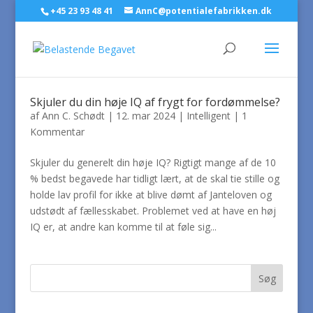
+45 23 93 48 41
AnnC@potentialefabrikken.dk
Skjuler du din høje IQ af frygt for fordømmelse?
af
Ann C. Schødt
|
12. mar 2024
|
Intelligent
|
1
Kommentar
Skjuler du generelt din høje IQ? Rigtigt mange af de 10
% bedst begavede har tidligt lært, at de skal tie stille og
holde lav profil for ikke at blive dømt af Janteloven og
udstødt af fællesskabet. Problemet ved at have en høj
IQ er, at andre kan komme til at føle sig...