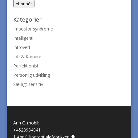
Abonnér
Kategorier
Impostor syndrome
Intelligent
Introvert
Job & Karriere
Perfektionist
Personlig udvikling
Særligt sensitiv
Ann C. mobil:
+4523934841
|
AnnC@potentialefabrikken.dk