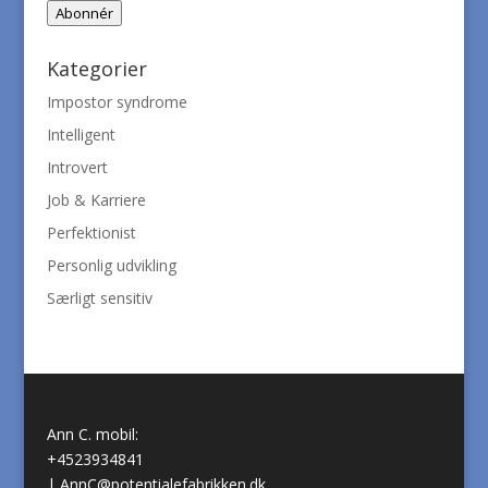
Abonnér
Kategorier
Impostor syndrome
Intelligent
Introvert
Job & Karriere
Perfektionist
Personlig udvikling
Særligt sensitiv
Ann C. mobil:
+4523934841
|
AnnC@potentialefabrikken.dk