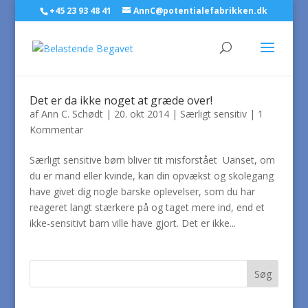
+45 23 93 48 41
AnnC@potentialefabrikken.dk
Det er da ikke noget at græde over!
af
Ann C. Schødt
|
20. okt 2014
|
Særligt sensitiv
|
1
Kommentar
Særligt sensitive børn bliver tit misforstået Uanset, om
du er mand eller kvinde, kan din opvækst og skolegang
have givet dig nogle barske oplevelser, som du har
reageret langt stærkere på og taget mere ind, end et
ikke-sensitivt barn ville have gjort. Det er ikke...