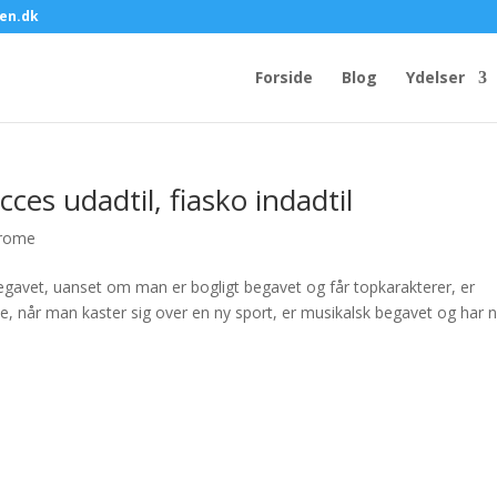
en.dk
Forside
Blog
Ydelser
es udadtil, fiasko indadtil
drome
egavet, uanset om man er bogligt begavet og får topkarakterer, er
te, når man kaster sig over en ny sport, er musikalsk begavet og har 