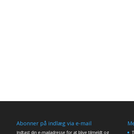
Abonner på indlæg via e-mail
Me
Indtast din e-mailadresse for at blive tilmeldt og
T