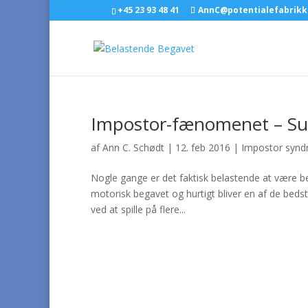
+45 23 93 48 41
AnnC@potentialefabrikk
Impostor-fænomenet – Succ
af
Ann C. Schødt
|
12. feb 2016
|
Impostor syn
Nogle gange er det faktisk belastende at være b
motorisk begavet og hurtigt bliver en af de beds
ved at spille på flere...