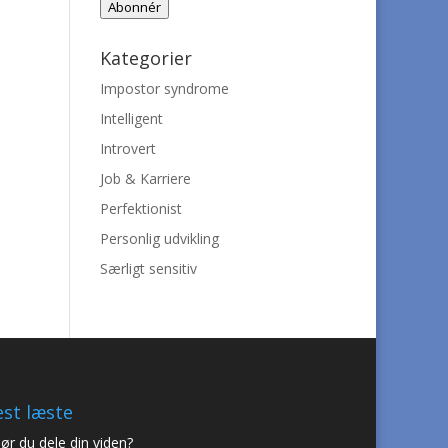
Abonnér
Kategorier
Impostor syndrome
Intelligent
Introvert
Job & Karriere
Perfektionist
Personlig udvikling
Særligt sensitiv
st læste
ør du dele din viden?