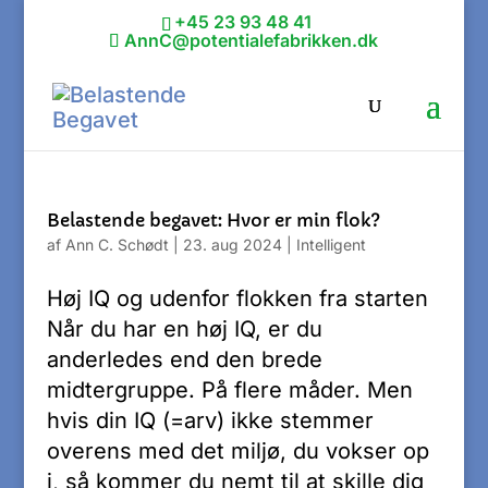
+45 23 93 48 41
AnnC@potentialefabrikken.dk
Belastende begavet: Hvor er min flok?
af
Ann C. Schødt
|
23. aug 2024
|
Intelligent
Høj IQ og udenfor flokken fra starten
Når du har en høj IQ, er du
anderledes end den brede
midtergruppe. På flere måder. Men
hvis din IQ (=arv) ikke stemmer
overens med det miljø, du vokser op
i, så kommer du nemt til at skille dig