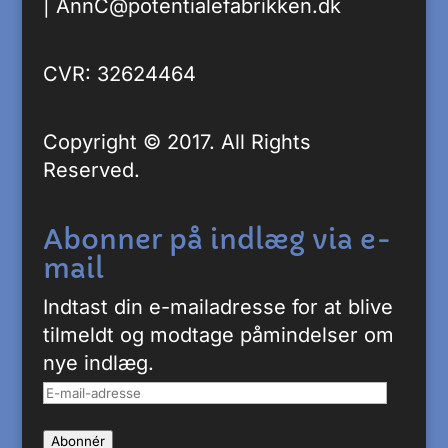
|
AnnC@potentialefabrikken.dk
CVR: 32624464
Copyright © 2017. All Rights
Reserved.
Abonner på indlæg via e-
mail
Indtast din e-mailadresse for at blive
tilmeldt og modtage påmindelser om
nye indlæg.
E-
mail-
Abonnér
adresse