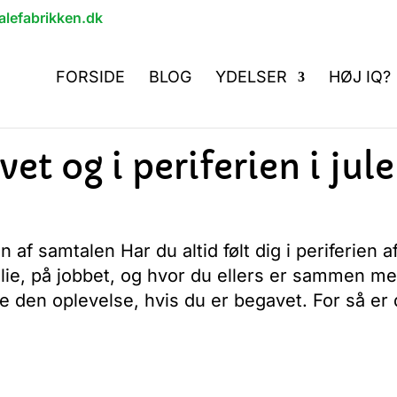
lefabrikken.dk
FORSIDE
BLOG
YDELSER
HØJ IQ?
et og i periferien i jul
 af samtalen Har du altid følt dig i periferien a
milie, på jobbet, og hvor du ellers er sammen m
e den oplevelse, hvis du er begavet. For så er