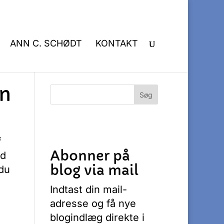
ANN C. SCHØDT
KONTAKT
en
f
Abonner på
ed
blog via mail
 du
Indtast din mail-
adresse og få nye
blogindlæg direkte i