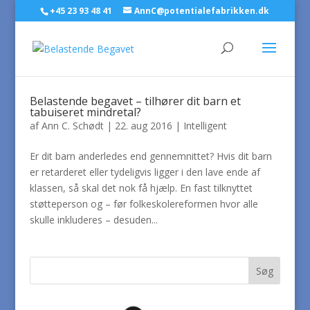
+45 23 93 48 41
AnnC@potentialefabrikken.dk
Belastende begavet – tilhører dit barn et
tabuiseret mindretal?
af
Ann C. Schødt
|
22. aug 2016
|
Intelligent
Er dit barn anderledes end gennemnittet? Hvis dit barn
er retarderet eller tydeligvis ligger i den lave ende af
klassen, så skal det nok få hjælp. En fast tilknyttet
støtteperson og – før folkeskolereformen hvor alle
skulle inkluderes – desuden...