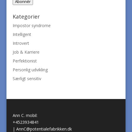
Abonnér
Kategorier
Impostor syndrome
Intelligent
Introvert
Job & Karriere
Perfektionist
Personlig udvikling
Særligt sensitiv
Ann C. mobil:
+4523934841
|
AnnC@potentialefabrikken.dk