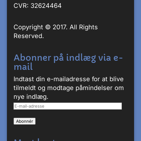
CVR: 32624464
Copyright © 2017. All Rights
Reserved.
Abonner på indlæg via e-
mail
Indtast din e-mailadresse for at blive
tilmeldt og modtage påmindelser om
nye indlæg.
E-
mail-
Abonnér
adresse