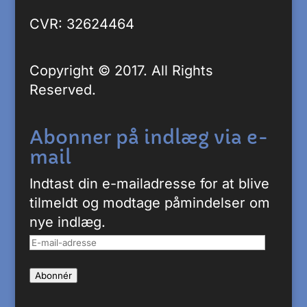
CVR: 32624464
Copyright © 2017. All Rights
Reserved.
Abonner på indlæg via e-
mail
Indtast din e-mailadresse for at blive
tilmeldt og modtage påmindelser om
nye indlæg.
E-
mail-
Abonnér
adresse