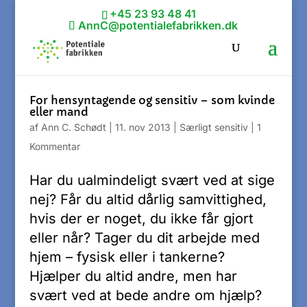
+45 23 93 48 41
AnnC@potentialefabrikken.dk
For hensyntagende og sensitiv – som kvinde
eller mand
af
Ann C. Schødt
|
11. nov 2013
|
Særligt sensitiv
|
1
Kommentar
Har du ualmindeligt svært ved at sige
nej? Får du altid dårlig samvittighed,
hvis der er noget, du ikke får gjort
eller når? Tager du dit arbejde med
hjem – fysisk eller i tankerne?
Hjælper du altid andre, men har
svært ved at bede andre om hjælp?