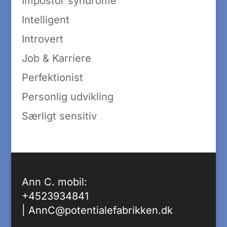
Impostor syndrome
Intelligent
Introvert
Job & Karriere
Perfektionist
Personlig udvikling
Særligt sensitiv
Ann C. mobil:
+4523934841
|
AnnC@potentialefabrikken.dk