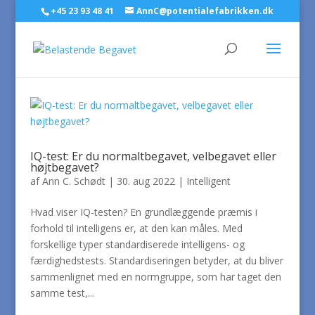
+45 23 93 48 41
AnnC@potentialefabrikken.dk
IQ-test: Er du normaltbegavet, velbegavet eller
højtbegavet?
af
Ann C. Schødt
|
30. aug 2022
|
Intelligent
Hvad viser IQ-testen? En grundlæggende præmis i
forhold til intelligens er, at den kan måles. Med
forskellige typer standardiserede intelligens- og
færdighedstests. Standardiseringen betyder, at du bliver
sammenlignet med en normgruppe, som har taget den
samme test,...