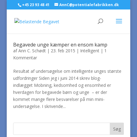
+45 23 93 48 41
AnnC@potentialefabrikken.dk
Begavede unge kæmper en ensom kamp
af
Ann C. Schødt
|
23. feb 2015
|
Intelligent
|
1
Kommentar
Resultat af undersøgelse om intelligente unges største
udfordringer Siden jeg i juni 2014 skrev blog-
indlægget Mobning, kedsomhed og ensomhed er
hverdagen for begavede børn og unge – er der
kommet mange flere besvarelser på min mini-
undersøgelse. I skrivende...