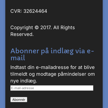
CVR: 32624464
Copyright © 2017. All Rights
Reserved.
Abonner på indlæg via e-
mail
Indtast din e-mailadresse for at blive
tilmeldt og modtage påmindelser om
nye indlæg.
E-
mail-
Abonnér
adresse