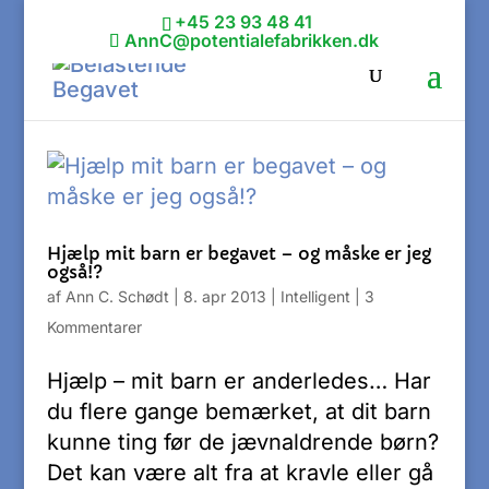
+45 23 93 48 41
AnnC@potentialefabrikken.dk
Hjælp mit barn er begavet – og måske er jeg
også!?
af
Ann C. Schødt
|
8. apr 2013
|
Intelligent
|
3
Kommentarer
Hjælp – mit barn er anderledes… Har
du flere gange bemærket, at dit barn
kunne ting før de jævnaldrende børn?
Det kan være alt fra at kravle eller gå